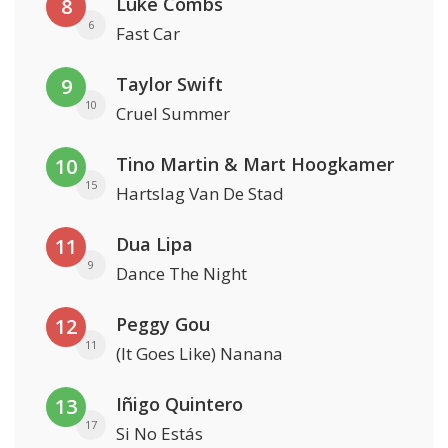
Luke Combs
8
6
Fast Car
Taylor Swift
9
10
Cruel Summer
Tino Martin & Mart Hoogkamer
10
15
Hartslag Van De Stad
Dua Lipa
11
9
Dance The Night
Peggy Gou
12
11
(It Goes Like) Nanana
Iñigo Quintero
13
17
Si No Estás