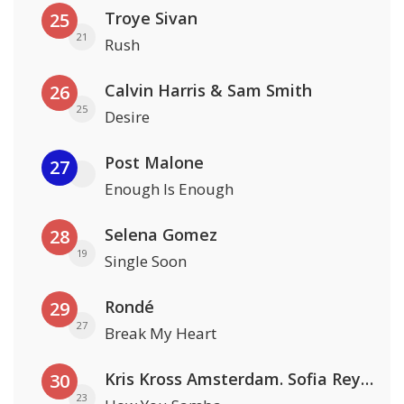
Troye Sivan
25
21
Rush
Calvin Harris & Sam Smith
26
25
Desire
Post Malone
27
Enough Is Enough
Selena Gomez
28
19
Single Soon
Rondé
29
27
Break My Heart
Kris Kross Amsterdam. Sofia Reyes & Tinie Tempah
30
23