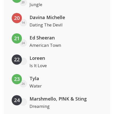
20
Jungle
Davina Michelle
20
14
Dating The Devil
Ed Sheeran
21
24
American Town
Loreen
22
Is It Love
Tyla
23
26
Water
Marshmello, P!NK & Sting
24
Dreaming