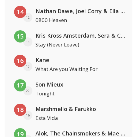
Nathan Dawe, Joel Corry & Ella Henderson
14
12
0800 Heaven
Kris Kross Amsterdam, Sera & Conor Maynard
15
18
Stay (Never Leave)
Kane
16
13
What Are you Waiting For
Son Mieux
17
22
Tonight
Marshmello & Farukko
18
16
Esta Vida
Alok, The Chainsmokers & Mae Stephens
19