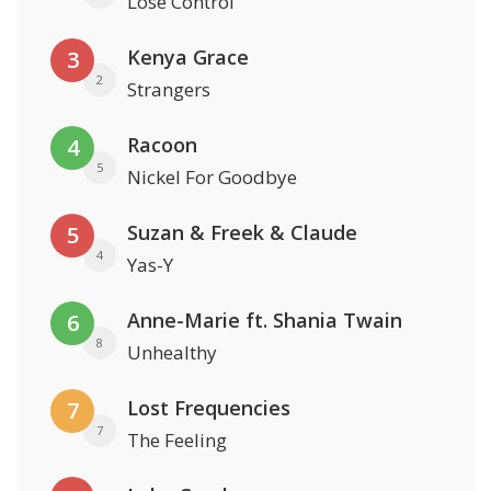
Lose Control
Kenya Grace
3
2
Strangers
Racoon
4
5
Nickel For Goodbye
Suzan & Freek & Claude
5
4
Yas-Y
Anne-Marie ft. Shania Twain
6
8
Unhealthy
Lost Frequencies
7
7
The Feeling