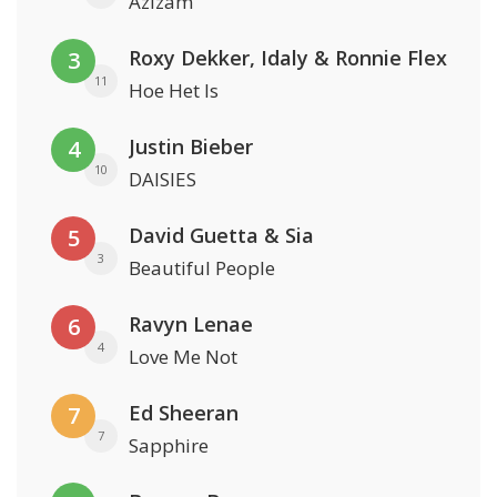
Azizam
Roxy Dekker, Idaly & Ronnie Flex
3
11
Hoe Het Is
Justin Bieber
4
10
DAISIES
David Guetta & Sia
5
3
Beautiful People
Ravyn Lenae
6
4
Love Me Not
Ed Sheeran
7
7
Sapphire