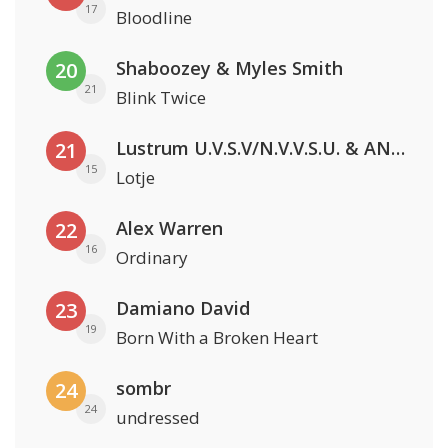
17
Bloodline
Shaboozey & Myles Smith
20
21
Blink Twice
Lustrum U.V.S.V/N.V.V.S.U. & ANNO ONS & Jopke van Dobbenburgh & Roeland Beelen
21
15
Lotje
Alex Warren
22
16
Ordinary
Damiano David
23
19
Born With a Broken Heart
sombr
24
24
undressed