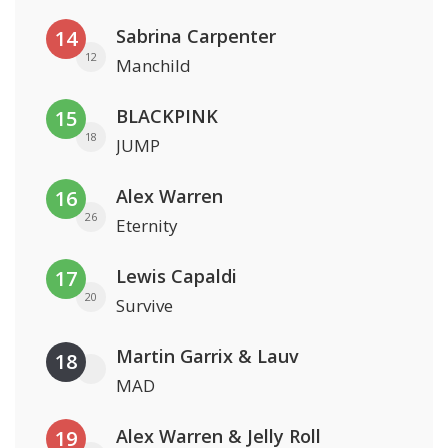
Sabrina Carpenter
14
12
Manchild
BLACKPINK
15
18
JUMP
Alex Warren
16
26
Eternity
Lewis Capaldi
17
20
Survive
Martin Garrix & Lauv
18
MAD
Alex Warren & Jelly Roll
19