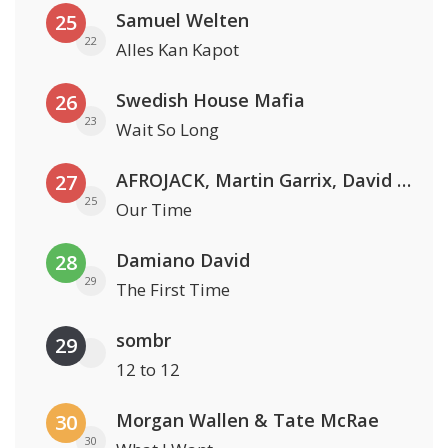
Samuel Welten
25
22
Alles Kan Kapot
Swedish House Mafia
26
23
Wait So Long
AFROJACK, Martin Garrix, David Guetta & Amél
27
25
Our Time
Damiano David
28
29
The First Time
sombr
29
12 to 12
Morgan Wallen & Tate McRae
30
30