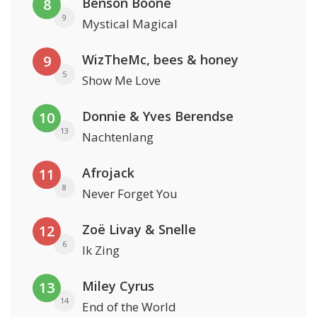
Benson Boone
8
9
Mystical Magical
WizTheMc, bees & honey
9
5
Show Me Love
Donnie & Yves Berendse
10
13
Nachtenlang
Afrojack
11
8
Never Forget You
Zoë Livay & Snelle
12
6
Ik Zing
Miley Cyrus
13
14
End of the World