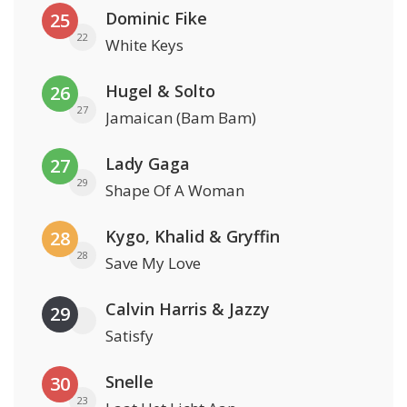
Dominic Fike
25
22
White Keys
Hugel & Solto
26
27
Jamaican (Bam Bam)
Lady Gaga
27
29
Shape Of A Woman
Kygo, Khalid & Gryffin
28
28
Save My Love
Calvin Harris & Jazzy
29
Satisfy
Snelle
30
23