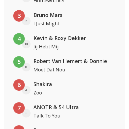
Homewrecker
Bruno Mars
3
2
I Just Might
Kevin & Roxy Dekker
4
18
Jij Hebt Mij
Robert Van Hemert & Donnie
5
8
Moët Dat Nou
Shakira
6
4
Zoo
ANOTR & 54 Ultra
7
6
Talk To You