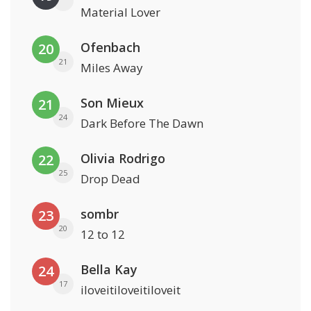
Material Lover
Ofenbach
20
21
Miles Away
Son Mieux
21
24
Dark Before The Dawn
Olivia Rodrigo
22
25
Drop Dead
sombr
23
20
12 to 12
Bella Kay
24
17
iloveitiloveitiloveit