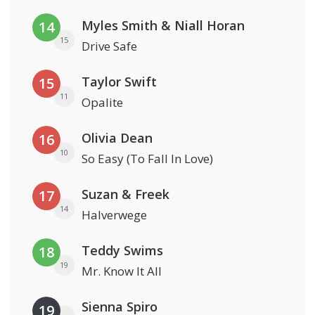
Myles Smith & Niall Horan
14
15
Drive Safe
Taylor Swift
15
11
Opalite
Olivia Dean
16
10
So Easy (To Fall In Love)
Suzan & Freek
17
14
Halverwege
Teddy Swims
18
19
Mr. Know It All
Sienna Spiro
19