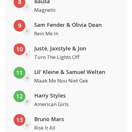
Bausa
8
7
Magnetic
Sam Fender & Olivia Dean
9
5
Rein Me In
Justė, Jaxstyle & Jon
10
9
Turn The Lights Off
Lil' Kleine & Samuel Welten
11
16
Maak Me Nou Niet Gek
Harry Styles
12
13
American Girls
Bruno Mars
13
12
Risk It All