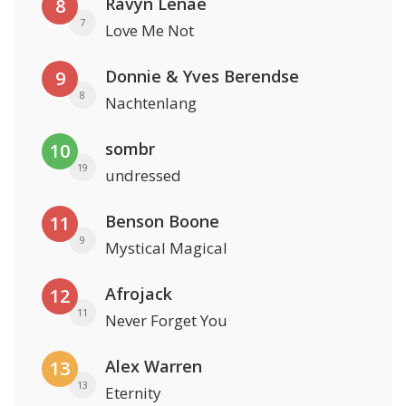
Ravyn Lenae
8
7
Love Me Not
Donnie & Yves Berendse
9
8
Nachtenlang
sombr
10
19
undressed
Benson Boone
11
9
Mystical Magical
Afrojack
12
11
Never Forget You
Alex Warren
13
13
Eternity