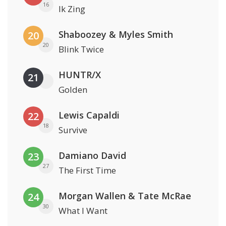
16
Ik Zing
Shaboozey & Myles Smith
20
20
Blink Twice
HUNTR/X
21
Golden
Lewis Capaldi
22
18
Survive
Damiano David
23
27
The First Time
Morgan Wallen & Tate McRae
24
30
What I Want