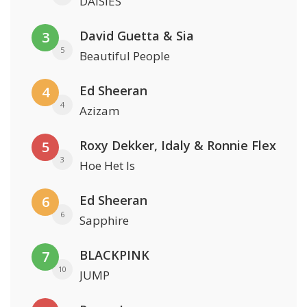
DAISIES
David Guetta & Sia
3
5
Beautiful People
Ed Sheeran
4
4
Azizam
Roxy Dekker, Idaly & Ronnie Flex
5
3
Hoe Het Is
Ed Sheeran
6
6
Sapphire
BLACKPINK
7
10
JUMP