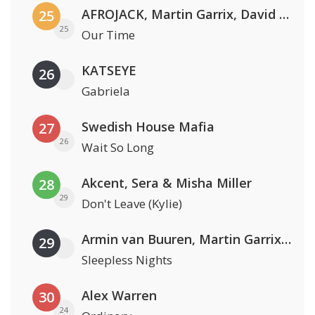
AFROJACK, Martin Garrix, David Guetta & Amél
25
25
Our Time
KATSEYE
26
Gabriela
Swedish House Mafia
27
26
Wait So Long
Akcent, Sera & Misha Miller
28
29
Don't Leave (Kylie)
Armin van Buuren, Martin Garrix & Libby Whitehouse
29
Sleepless Nights
Alex Warren
30
24