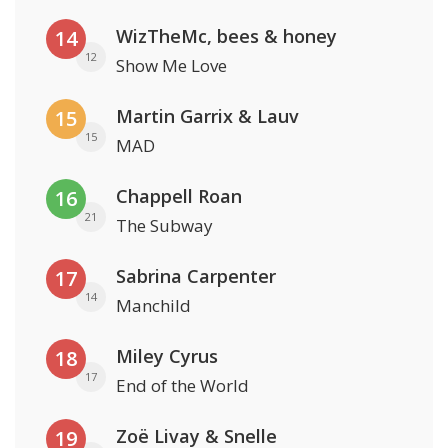
WizTheMc, bees & honey
14
12
Show Me Love
Martin Garrix & Lauv
15
15
MAD
Chappell Roan
16
21
The Subway
Sabrina Carpenter
17
14
Manchild
Miley Cyrus
18
17
End of the World
Zoë Livay & Snelle
19