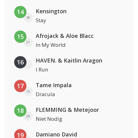
Kensington
14
18
Stay
Afrojack & Aloe Blacc
15
21
In My World
HAVEN. & Kaitlin Aragon
16
I Run
Tame Impala
17
15
Dracula
FLEMMING & Metejoor
18
29
Niet Nodig
Damiano David
19