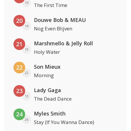
16
The First Time
Douwe Bob & MEAU
20
14
Nog Even Blijven
Marshmello & Jelly Roll
21
19
Holy Water
Son Mieux
22
22
Morning
Lady Gaga
23
13
The Dead Dance
Myles Smith
24
26
Stay (If You Wanna Dance)