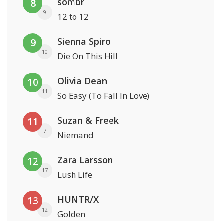
sombr
8
9
12 to 12
Sienna Spiro
9
10
Die On This Hill
Olivia Dean
10
11
So Easy (To Fall In Love)
Suzan & Freek
11
7
Niemand
Zara Larsson
12
17
Lush Life
HUNTR/X
13
12
Golden