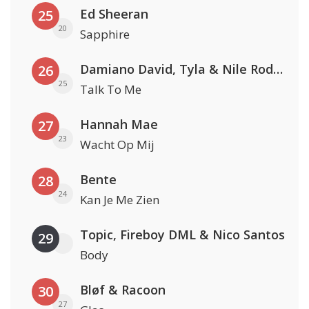
Ed Sheeran
25
20
Sapphire
Damiano David, Tyla & Nile Rodgers
26
25
Talk To Me
Hannah Mae
27
23
Wacht Op Mij
Bente
28
24
Kan Je Me Zien
Topic, Fireboy DML & Nico Santos
29
Body
Bløf & Racoon
30
27