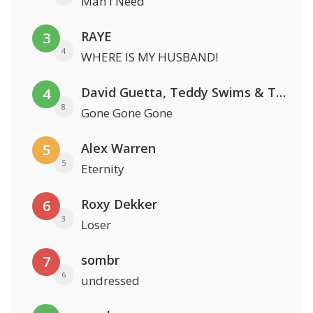
Man I Need
RAYE
3
4
WHERE IS MY HUSBAND!
David Guetta, Teddy Swims & Tones And I
4
8
Gone Gone Gone
Alex Warren
5
5
Eternity
Roxy Dekker
6
3
Loser
sombr
7
6
undressed