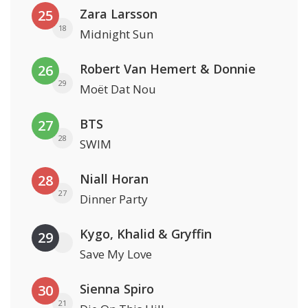
Zara Larsson
25
18
Midnight Sun
Robert Van Hemert & Donnie
26
29
Moët Dat Nou
BTS
27
28
SWIM
Niall Horan
28
27
Dinner Party
Kygo, Khalid & Gryffin
29
Save My Love
Sienna Spiro
30
21