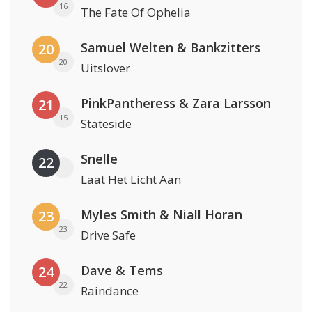
16
The Fate Of Ophelia
Samuel Welten & Bankzitters
20
20
Uitslover
PinkPantheress & Zara Larsson
21
15
Stateside
Snelle
22
Laat Het Licht Aan
Myles Smith & Niall Horan
23
23
Drive Safe
Dave & Tems
24
22
Raindance