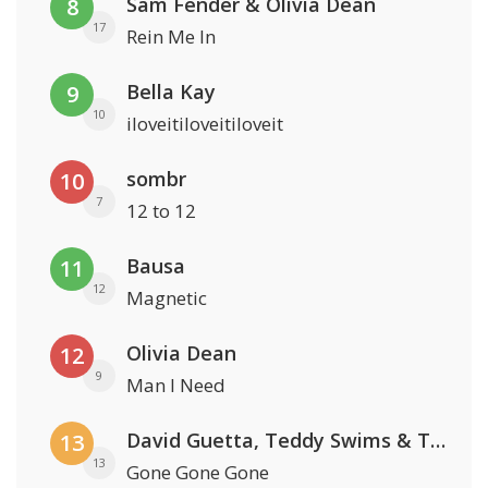
Sam Fender & Olivia Dean
8
17
Rein Me In
Bella Kay
9
10
iloveitiloveitiloveit
sombr
10
7
12 to 12
Bausa
11
12
Magnetic
Olivia Dean
12
9
Man I Need
David Guetta, Teddy Swims & Tones And I
13
13
Gone Gone Gone