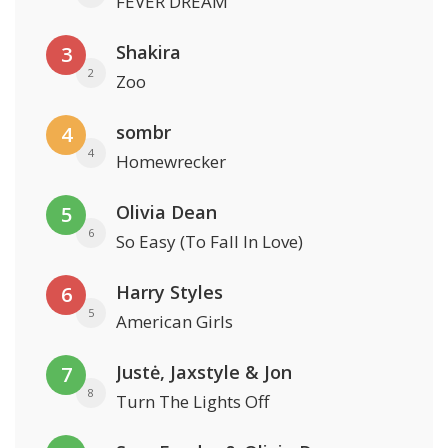
FEVER DREAM
Shakira
3
2
Zoo
sombr
4
4
Homewrecker
Olivia Dean
5
6
So Easy (To Fall In Love)
Harry Styles
6
5
American Girls
Justė, Jaxstyle & Jon
7
8
Turn The Lights Off