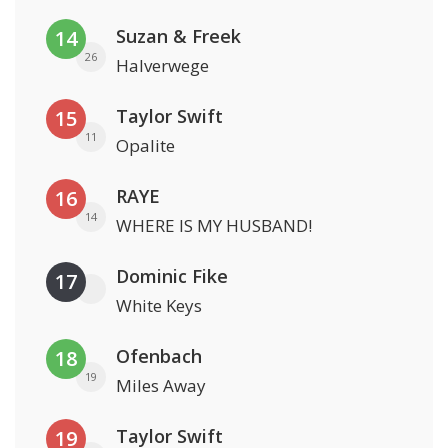
Suzan & Freek
14
26
Halverwege
Taylor Swift
15
11
Opalite
RAYE
16
14
WHERE IS MY HUSBAND!
Dominic Fike
17
White Keys
Ofenbach
18
19
Miles Away
Taylor Swift
19