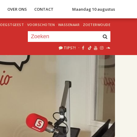
S
OVER ONS
CONTACT
Maandag 10 augustus
OEGSTGEEST
·
VOORSCHOTEN
·
WASSENAAR
·
ZOETERWOUDE
TIPS?!
·
Je luistert nu naar
uur 1 van 2
«
Vorig uur
Volgend uur
»
18.00