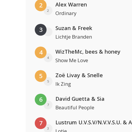
Alex Warren
2
2
Ordinary
Suzan & Freek
3
Lichtje Branden
WizTheMc, bees & honey
4
4
Show Me Love
Zoë Livay & Snelle
5
5
Ik Zing
David Guetta & Sia
6
7
Beautiful People
7
3
Lotje