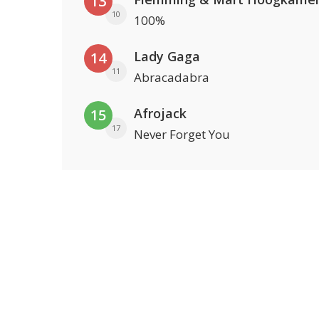
13
10
100%
Lady Gaga
14
11
Abracadabra
Afrojack
15
17
Never Forget You