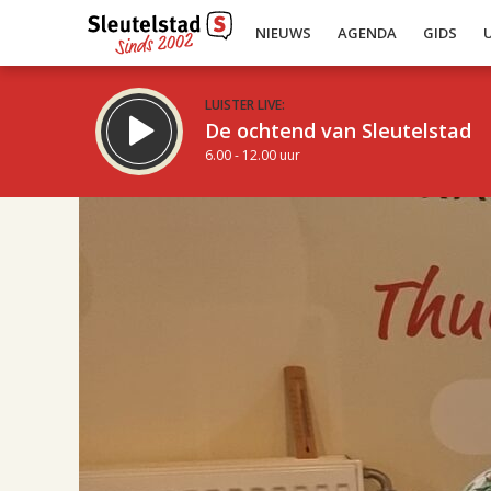
NIEUWS
AGENDA
GIDS
LUISTER LIVE:
De ochtend van Sleutelstad
6.00 - 12.00 uur
17.00
Inklappen