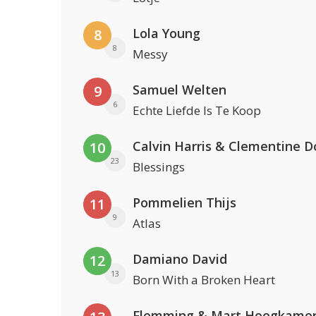
Lola Young
8
8
Messy
Samuel Welten
9
6
Echte Liefde Is Te Koop
Calvin Harris & Clementine D
10
23
Blessings
Pommelien Thijs
11
9
Atlas
Damiano David
12
13
Born With a Broken Heart
Flemming & Mart Hoogkame