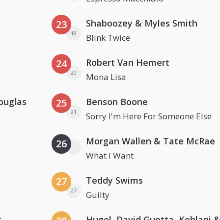
Shaboozey & Myles Smith
23
18
Blink Twice
Robert Van Hemert
24
20
Mona Lisa
ouglas
Benson Boone
25
21
Sorry I'm Here For Someone Else
Morgan Wallen & Tate McRae
26
What I Want
Teddy Swims
27
27
Guilty
r