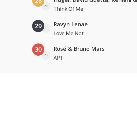
28
28
Think Of Me
Ravyn Lenae
29
Love Me Not
Rosé & Bruno Mars
30
29
APT