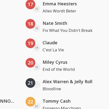
Emma Heesters
17
15
Alles Wordt Beter
Nate Smith
18
16
Fix What You Didn't Break
Claude
19
14
C'est La Vie
Miley Cyrus
20
19
End of the World
Alex Warren & Jelly Roll
21
Bloodline
Lustrum U.V.S.V/N.V.V.S.U. & ANNO ONS & Jopke van Dobbenburgh & Roeland Beelen
Tommy Cash
22
22
Espresso Macchiato