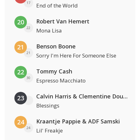
17
End of the World
Robert Van Hemert
20
22
Mona Lisa
Benson Boone
21
21
Sorry I'm Here For Someone Else
Tommy Cash
22
30
Espresso Macchiato
Calvin Harris & Clementine Douglas
23
Blessings
Kraantje Pappie & ADF Samski
24
24
Lil' Freakje