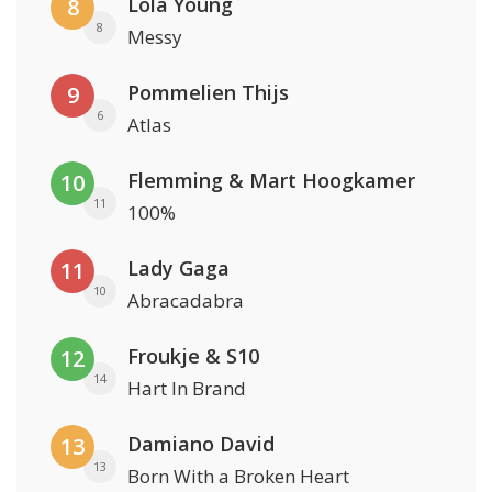
Lola Young
8
8
Messy
Pommelien Thijs
9
6
Atlas
Flemming & Mart Hoogkamer
10
11
100%
Lady Gaga
11
10
Abracadabra
Froukje & S10
12
14
Hart In Brand
Damiano David
13
13
Born With a Broken Heart