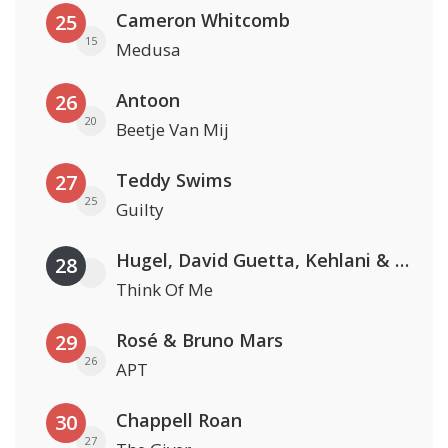
Cameron Whitcomb
25
15
Medusa
Antoon
26
20
Beetje Van Mij
Teddy Swims
27
25
Guilty
Hugel, David Guetta, Kehlani & Daecolm
28
Think Of Me
Rosé & Bruno Mars
29
26
APT
Chappell Roan
30
27