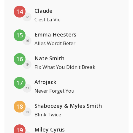
Claude
14
12
C'est La Vie
Emma Heesters
15
16
Alles Wordt Beter
Nate Smith
16
19
Fix What You Didn't Break
Afrojack
17
23
Never Forget You
Shaboozey & Myles Smith
18
18
Blink Twice
Miley Cyrus
19