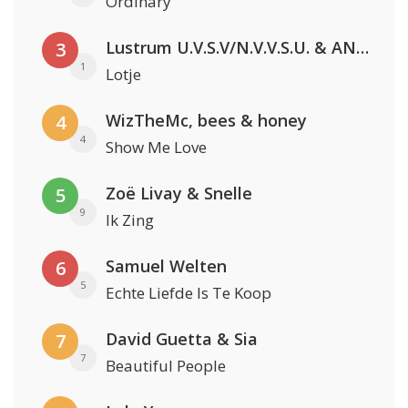
Ordinary
Lustrum U.V.S.V/N.V.V.S.U. & ANNO ONS & Jopke van Dobbenburgh & Roeland Beelen
3
1
Lotje
WizTheMc, bees & honey
4
4
Show Me Love
Zoë Livay & Snelle
5
9
Ik Zing
Samuel Welten
6
5
Echte Liefde Is Te Koop
David Guetta & Sia
7
7
Beautiful People