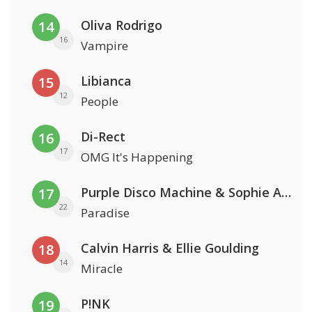
Oliva Rodrigo
14
16
Vampire
Libianca
15
12
People
Di-Rect
16
17
OMG It's Happening
Purple Disco Machine & Sophie And The Giants
17
22
Paradise
Calvin Harris & Ellie Goulding
18
14
Miracle
P!NK
19