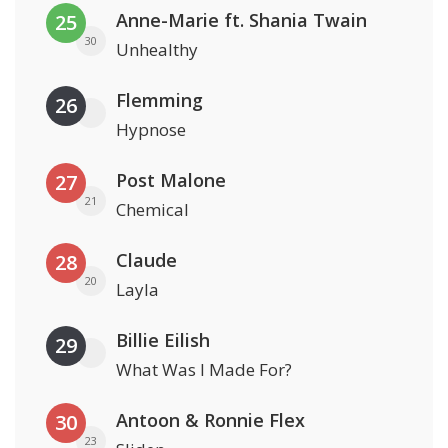
Anne-Marie ft. Shania Twain
25
30
Unhealthy
Flemming
26
Hypnose
Post Malone
27
21
Chemical
Claude
28
20
Layla
Billie Eilish
29
What Was I Made For?
Antoon & Ronnie Flex
30
23