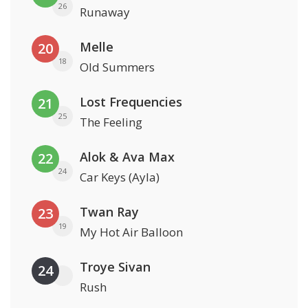
26
Runaway
Melle
20
18
Old Summers
Lost Frequencies
21
25
The Feeling
Alok & Ava Max
22
24
Car Keys (Ayla)
Twan Ray
23
19
My Hot Air Balloon
Troye Sivan
24
Rush