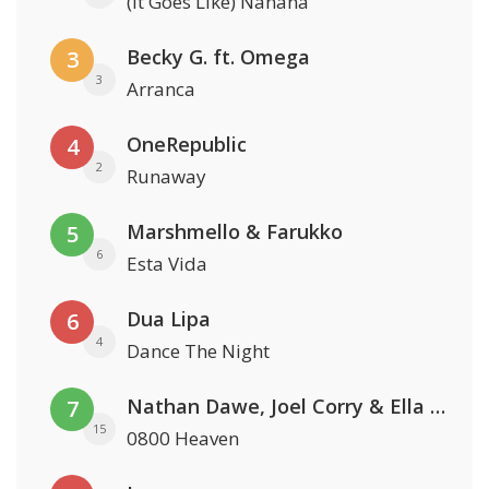
(It Goes Like) Nanana
Becky G. ft. Omega
3
3
Arranca
OneRepublic
4
2
Runaway
Marshmello & Farukko
5
6
Esta Vida
Dua Lipa
6
4
Dance The Night
Nathan Dawe, Joel Corry & Ella Henderson
7
15
0800 Heaven