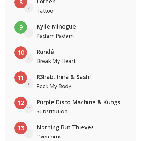
Loreen
8
7
Tattoo
Kylie Minogue
9
13
Padam Padam
Rondé
10
8
Break My Heart
R3hab, Inna & Sash!
11
9
Rock My Body
Purple Disco Machine & Kungs
12
11
Substitution
Nothing But Thieves
13
10
Overcome