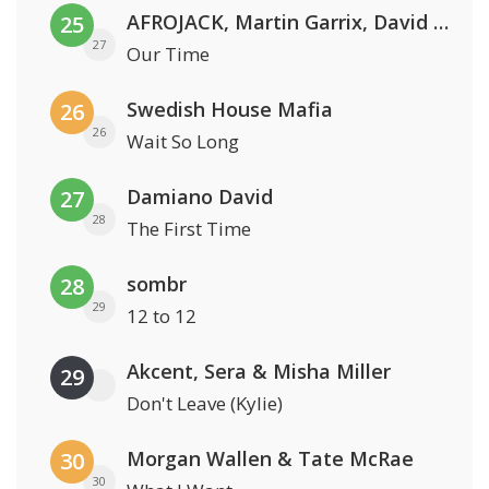
AFROJACK, Martin Garrix, David Guetta & Amél
25
27
Our Time
Swedish House Mafia
26
26
Wait So Long
Damiano David
27
28
The First Time
sombr
28
29
12 to 12
Akcent, Sera & Misha Miller
29
Don't Leave (Kylie)
Morgan Wallen & Tate McRae
30
30