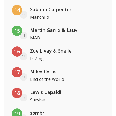
Sabrina Carpenter
14
14
Manchild
Martin Garrix & Lauv
15
18
MAD
Zoë Livay & Snelle
16
12
Ik Zing
Miley Cyrus
17
13
End of the World
Lewis Capaldi
18
17
Survive
sombr
19