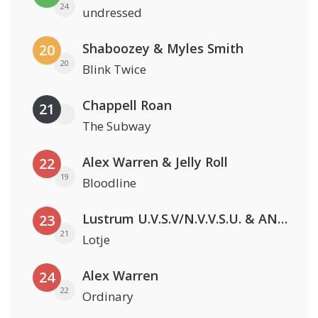
24
undressed
Shaboozey & Myles Smith
20
20
Blink Twice
Chappell Roan
21
The Subway
Alex Warren & Jelly Roll
22
19
Bloodline
Lustrum U.V.S.V/N.V.V.S.U. & ANNO ONS & Jopke van Dobbenburgh & Roeland Beelen
23
21
Lotje
Alex Warren
24
22
Ordinary