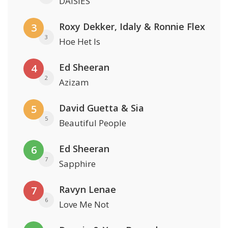
DAISIES
Roxy Dekker, Idaly & Ronnie Flex
3
3
Hoe Het Is
Ed Sheeran
4
2
Azizam
David Guetta & Sia
5
5
Beautiful People
Ed Sheeran
6
7
Sapphire
Ravyn Lenae
7
6
Love Me Not