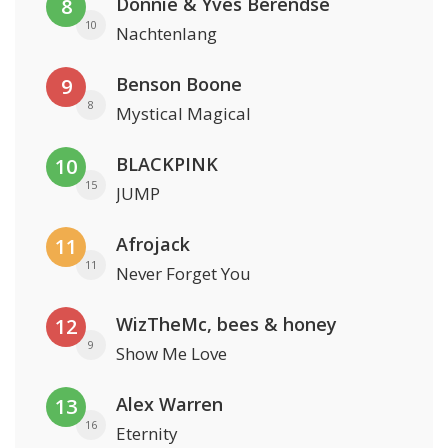
Donnie & Yves Berendse
8
10
Nachtenlang
Benson Boone
9
8
Mystical Magical
BLACKPINK
10
15
JUMP
Afrojack
11
11
Never Forget You
WizTheMc, bees & honey
12
9
Show Me Love
Alex Warren
13
16
Eternity