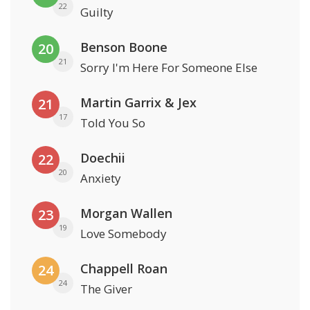
22
Guilty
Benson Boone
20
21
Sorry I'm Here For Someone Else
Martin Garrix & Jex
21
17
Told You So
Doechii
22
20
Anxiety
Morgan Wallen
23
19
Love Somebody
Chappell Roan
24
24
The Giver