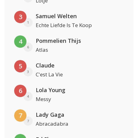
Lotje
Samuel Welten
3
1
Echte Liefde Is Te Koop
Pommelien Thijs
4
6
Atlas
Claude
5
3
C'est La Vie
Lola Young
6
4
Messy
Lady Gaga
7
7
Abracadabra