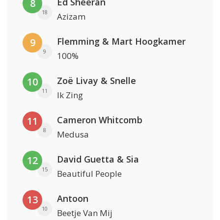
Ed Sheeran
8
18
Azizam
Flemming & Mart Hoogkamer
9
9
100%
Zoë Livay & Snelle
10
11
Ik Zing
Cameron Whitcomb
11
8
Medusa
David Guetta & Sia
12
15
Beautiful People
Antoon
13
10
Beetje Van Mij