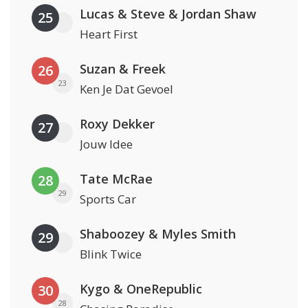
Lucas & Steve & Jordan Shaw
25
Heart First
Suzan & Freek
26
23
Ken Je Dat Gevoel
Roxy Dekker
27
Jouw Idee
Tate McRae
28
29
Sports Car
Shaboozey & Myles Smith
29
Blink Twice
Kygo & OneRepublic
30
28