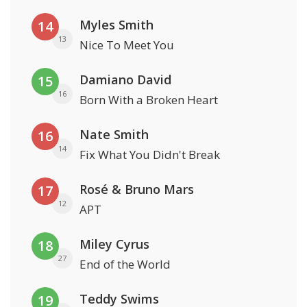
Myles Smith
14
13
Nice To Meet You
Damiano David
15
16
Born With a Broken Heart
Nate Smith
16
14
Fix What You Didn't Break
Rosé & Bruno Mars
17
12
APT
Miley Cyrus
18
27
End of the World
Teddy Swims
19