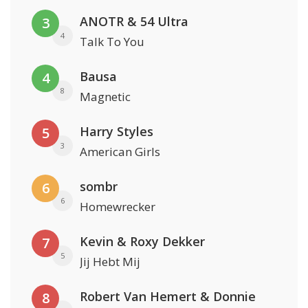
ANOTR & 54 Ultra
3
4
Talk To You
Bausa
4
8
Magnetic
Harry Styles
5
3
American Girls
sombr
6
6
Homewrecker
Kevin & Roxy Dekker
7
5
Jij Hebt Mij
Robert Van Hemert & Donnie
8