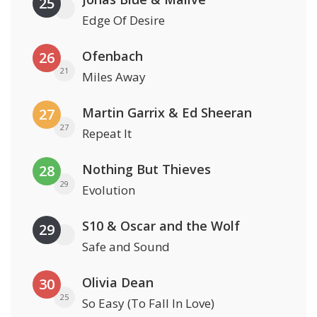
25
Edge Of Desire
Ofenbach
26
21
Miles Away
Martin Garrix & Ed Sheeran
27
27
Repeat It
Nothing But Thieves
28
29
Evolution
S10 & Oscar and the Wolf
29
Safe and Sound
Olivia Dean
30
25
So Easy (To Fall In Love)