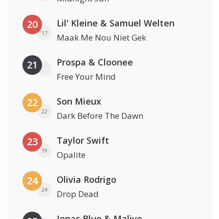
Lil' Kleine & Samuel Welten
20
17
Maak Me Nou Niet Gek
Prospa & Cloonee
21
Free Your Mind
Son Mieux
22
22
Dark Before The Dawn
Taylor Swift
23
19
Opalite
Olivia Rodrigo
24
24
Drop Dead
Jonas Blue & Malive