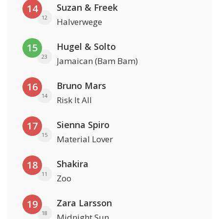
Suzan & Freek
14
12
Halverwege
Hugel & Solto
15
23
Jamaican (Bam Bam)
Bruno Mars
16
14
Risk It All
Sienna Spiro
17
15
Material Lover
Shakira
18
11
Zoo
Zara Larsson
19
18
Midnight Sun