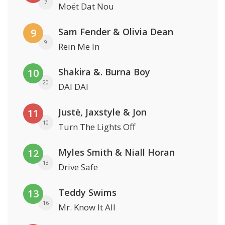
7
Moët Dat Nou
Sam Fender & Olivia Dean
9
9
Rein Me In
Shakira &. Burna Boy
10
20
DAI DAI
Justė, Jaxstyle & Jon
11
10
Turn The Lights Off
Myles Smith & Niall Horan
12
13
Drive Safe
Teddy Swims
13
16
Mr. Know It All