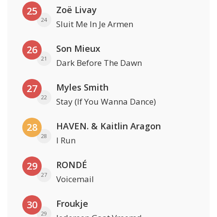
Zoë Livay
25
24
Sluit Me In Je Armen
Son Mieux
26
21
Dark Before The Dawn
Myles Smith
27
22
Stay (If You Wanna Dance)
HAVEN. & Kaitlin Aragon
28
28
I Run
RONDÉ
29
27
Voicemail
Froukje
30
29