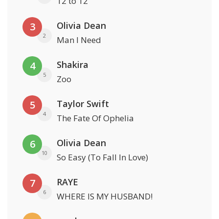
12 to 12
Olivia Dean
3
2
Man I Need
Shakira
4
5
Zoo
Taylor Swift
5
4
The Fate Of Ophelia
Olivia Dean
6
10
So Easy (To Fall In Love)
RAYE
7
6
WHERE IS MY HUSBAND!