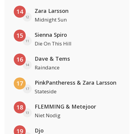
Zara Larsson
14
12
Midnight Sun
Sienna Spiro
15
11
Die On This Hill
Dave & Tems
16
14
Raindance
PinkPantheress & Zara Larsson
17
17
Stateside
FLEMMING & Metejoor
18
13
Niet Nodig
Djo
19