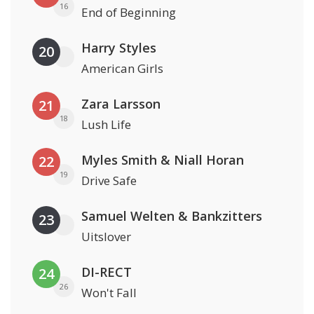
16
End of Beginning
Harry Styles
20
American Girls
Zara Larsson
21
18
Lush Life
Myles Smith & Niall Horan
22
19
Drive Safe
Samuel Welten & Bankzitters
23
Uitslover
DI-RECT
24
26
Won't Fall