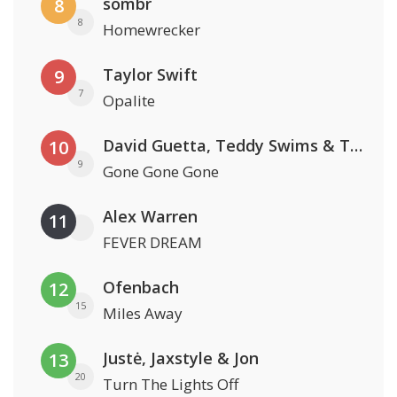
sombr
8
8
Homewrecker
Taylor Swift
9
7
Opalite
David Guetta, Teddy Swims & Tones And I
10
9
Gone Gone Gone
Alex Warren
11
FEVER DREAM
Ofenbach
12
15
Miles Away
Justė, Jaxstyle & Jon
13
20
Turn The Lights Off