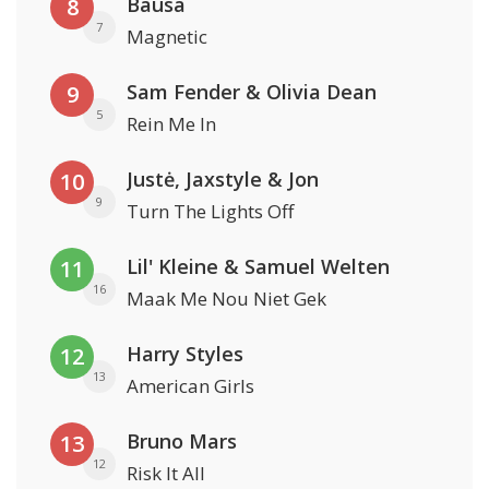
Bausa
8
7
Magnetic
Sam Fender & Olivia Dean
9
5
Rein Me In
Justė, Jaxstyle & Jon
10
9
Turn The Lights Off
Lil' Kleine & Samuel Welten
11
16
Maak Me Nou Niet Gek
Harry Styles
12
13
American Girls
Bruno Mars
13
12
Risk It All