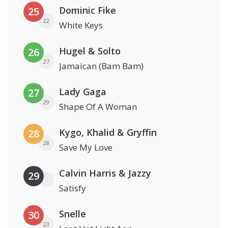
Dominic Fike
25
22
White Keys
Hugel & Solto
26
27
Jamaican (Bam Bam)
Lady Gaga
27
29
Shape Of A Woman
Kygo, Khalid & Gryffin
28
28
Save My Love
Calvin Harris & Jazzy
29
Satisfy
Snelle
30
23