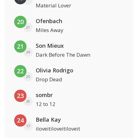
Material Lover
Ofenbach
20
21
Miles Away
Son Mieux
21
24
Dark Before The Dawn
Olivia Rodrigo
22
25
Drop Dead
sombr
23
20
12 to 12
Bella Kay
24
17
iloveitiloveitiloveit