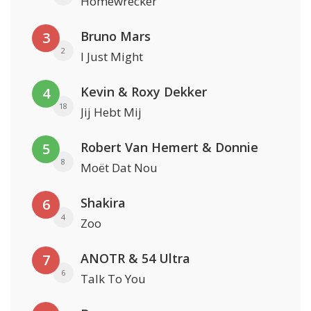
Homewrecker
Bruno Mars
3
2
I Just Might
Kevin & Roxy Dekker
4
18
Jij Hebt Mij
Robert Van Hemert & Donnie
5
8
Moët Dat Nou
Shakira
6
4
Zoo
ANOTR & 54 Ultra
7
6
Talk To You