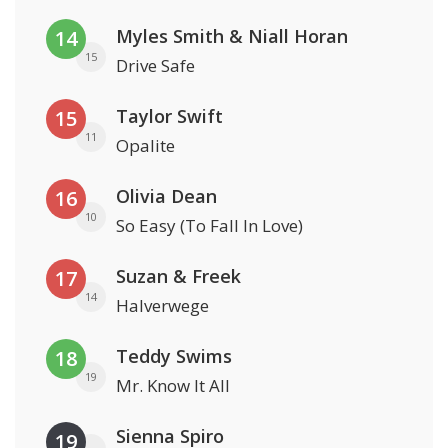
Myles Smith & Niall Horan
14
15
Drive Safe
Taylor Swift
15
11
Opalite
Olivia Dean
16
10
So Easy (To Fall In Love)
Suzan & Freek
17
14
Halverwege
Teddy Swims
18
19
Mr. Know It All
Sienna Spiro
19