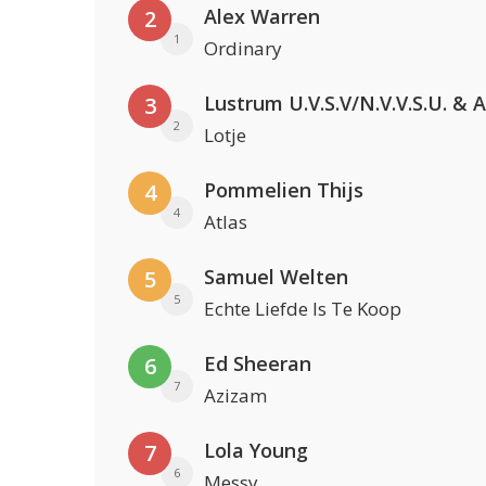
Alex Warren
2
1
Ordinary
3
2
Lotje
Pommelien Thijs
4
4
Atlas
Samuel Welten
5
5
Echte Liefde Is Te Koop
Ed Sheeran
6
7
Azizam
Lola Young
7
6
Messy