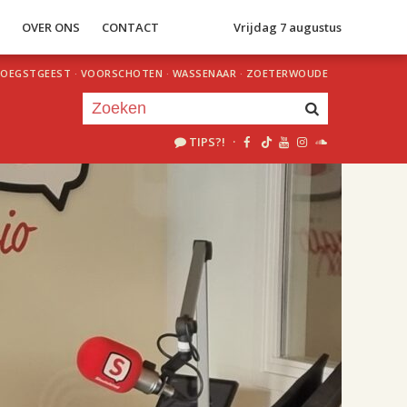
S
OVER ONS
CONTACT
Vrijdag 7 augustus
OEGSTGEEST
·
VOORSCHOTEN
·
WASSENAAR
·
ZOETERWOUDE
TIPS?!
·
Je luistert nu naar
uur 1 van 2
«
Vorig uur
Volgend uur
»
18.00