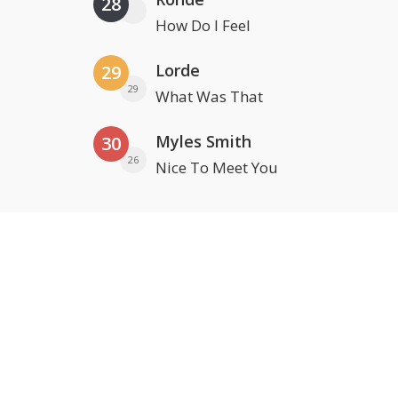
28
How Do I Feel
Lorde
29
29
What Was That
Myles Smith
30
26
Nice To Meet You