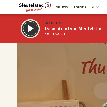
NIEUWS
AGENDA
GIDS
LUISTER LIVE:
De ochtend van Sleutelstad
6.00 - 12.00 uur
17.00
Inklappen