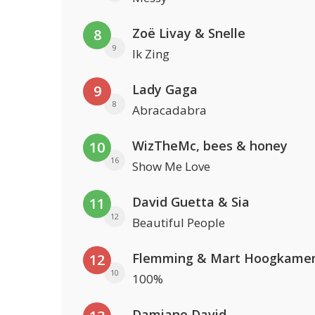
Zoë Livay & Snelle
8
9
Ik Zing
Lady Gaga
9
8
Abracadabra
WizTheMc, bees & honey
10
16
Show Me Love
David Guetta & Sia
11
12
Beautiful People
Flemming & Mart Hoogkame
12
10
100%
Damiano David