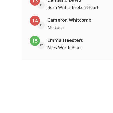
13
11
Born With a Broken Heart
Cameron Whitcomb
14
13
Medusa
Emma Heesters
15
17
Alles Wordt Beter