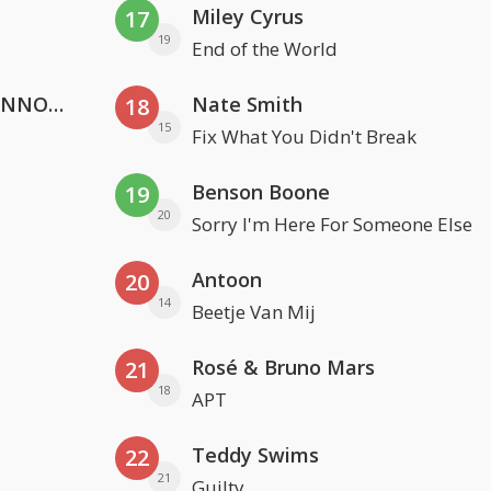
Miley Cyrus
17
19
End of the World
Lustrum U.V.S.V/N.V.V.S.U. & ANNO ONS & Jopke van Dobbenburgh & Roeland Beelen
Nate Smith
18
15
Fix What You Didn't Break
Benson Boone
19
20
Sorry I'm Here For Someone Else
Antoon
20
14
Beetje Van Mij
Rosé & Bruno Mars
21
18
APT
Teddy Swims
22
21
Guilty