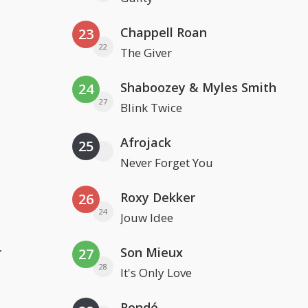
Chappell Roan
23
22
The Giver
Shaboozey & Myles Smith
24
27
Blink Twice
Afrojack
25
Never Forget You
Roxy Dekker
26
24
Jouw Idee
r
Son Mieux
27
28
It's Only Love
Rondé