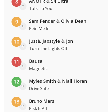
ANOTR & 54 Ultra
8
7
Talk To You
Sam Fender & Olivia Dean
9
9
Rein Me In
Justė, Jaxstyle & Jon
10
10
Turn The Lights Off
Bausa
11
8
Magnetic
Myles Smith & Niall Horan
12
14
Drive Safe
Bruno Mars
13
13
Risk It All