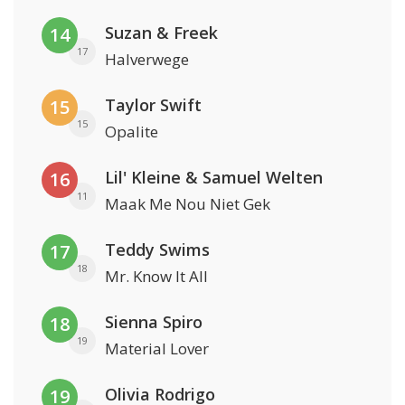
Suzan & Freek
14
17
Halverwege
Taylor Swift
15
15
Opalite
Lil' Kleine & Samuel Welten
16
11
Maak Me Nou Niet Gek
Teddy Swims
17
18
Mr. Know It All
Sienna Spiro
18
19
Material Lover
Olivia Rodrigo
19