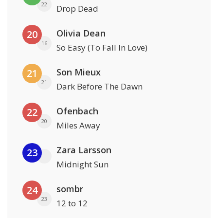
22
Drop Dead
Olivia Dean
20
16
So Easy (To Fall In Love)
Son Mieux
21
21
Dark Before The Dawn
Ofenbach
22
20
Miles Away
Zara Larsson
23
Midnight Sun
sombr
24
23
12 to 12