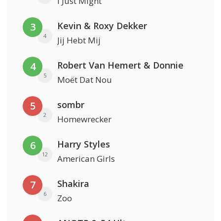
I Just Might
Kevin & Roxy Dekker
3
4
Jij Hebt Mij
Robert Van Hemert & Donnie
4
5
Moët Dat Nou
sombr
5
2
Homewrecker
Harry Styles
6
12
American Girls
Shakira
7
6
Zoo