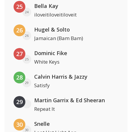
Bella Kay
25
24
iloveitiloveitiloveit
Hugel & Solto
26
26
Jamaican (Bam Bam)
Dominic Fike
27
25
White Keys
Calvin Harris & Jazzy
28
29
Satisfy
Martin Garrix & Ed Sheeran
29
Repeat It
Snelle
30
30