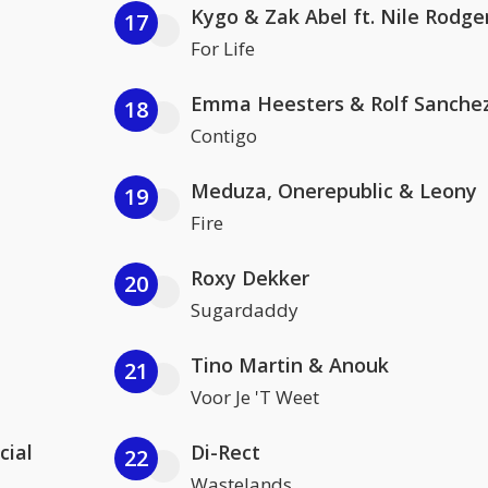
Kygo & Zak Abel ft. Nile Rodge
17
For Life
Emma Heesters & Rolf Sanche
18
Contigo
Meduza, Onerepublic & Leony
19
Fire
Roxy Dekker
20
Sugardaddy
Tino Martin & Anouk
21
Voor Je 'T Weet
cial
Di-Rect
22
Wastelands