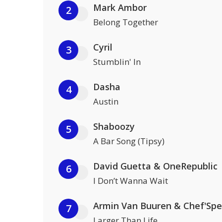
Mark Ambor
2
Belong Together
Cyril
3
Stumblin' In
Dasha
4
Austin
Shaboozy
5
A Bar Song (Tipsy)
David Guetta & OneRepublic
6
I Don’t Wanna Wait
Armin Van Buuren & Chef'Spe
7
Larger Than Life