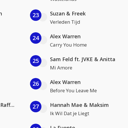
n
Suzan & Freek
23
Verleden Tijd
Alex Warren
24
Carry You Home
Sam Feld ft. JVKE & Anitta
25
Mi Amore
Alex Warren
26
Before You Leave Me
Jamoxy & Agatino Romero ft. Raffaella Carrà
Hannah Mae & Maksim
27
Ik Wil Dat je Liegt
La Fuente