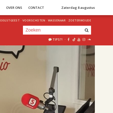
S
OVER ONS
CONTACT
Zaterdag 8 augustus
OEGSTGEEST
·
VOORSCHOTEN
·
WASSENAAR
·
ZOETERWOUDE
TIPS?!
·
Je luistert nu naar
uur 1 van 2
«
Vorig uur
Volgend uur
»
18.00