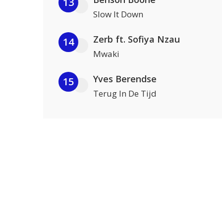
13
Slow It Down
Zerb ft. Sofiya Nzau
14
Mwaki
Yves Berendse
15
Terug In De Tijd