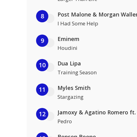
Post Malone & Morgan Walle
8
I Had Some Help
Eminem
9
Houdini
Dua Lipa
10
Training Season
Myles Smith
11
Stargazing
12
Pedro
Benson Boone