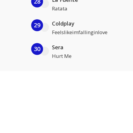
28
Ratata
Coldplay
29
Feelslikeimfallinginlove
Sera
30
Hurt Me