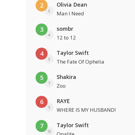
Olivia Dean
2
2
Man I Need
sombr
3
4
12 to 12
Taylor Swift
4
3
The Fate Of Ophelia
Shakira
5
7
Zoo
RAYE
6
5
WHERE IS MY HUSBAND!
Taylor Swift
7
12
Opalite