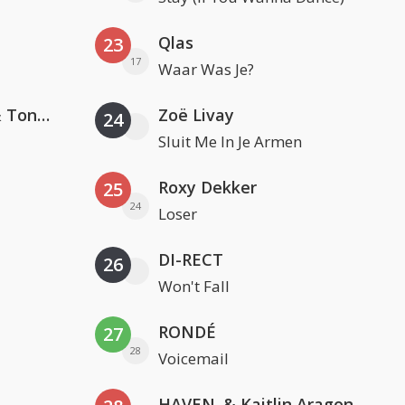
Qlas
23
17
Waar Was Je?
David Guetta, Teddy Swims & Tones And I
Zoë Livay
24
Sluit Me In Je Armen
Roxy Dekker
25
24
Loser
DI-RECT
26
Won't Fall
RONDÉ
27
28
Voicemail
HAVEN. & Kaitlin Aragon