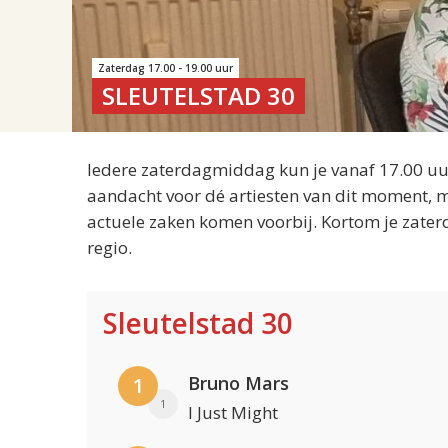
Zaterdag 17.00 - 19.00 uur
SLEUTELSTAD 30
Iedere zaterdagmiddag kun je vanaf 17.00 uur
aandacht voor dé artiesten van dit moment, m
actuele zaken komen voorbij. Kortom je zater
regio.
Sleutelstad 30
Bruno Mars
1
1
I Just Might