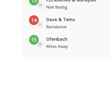
13
14
Niet Nodig
Dave & Tems
14
8
Raindance
Ofenbach
15
19
Miles Away