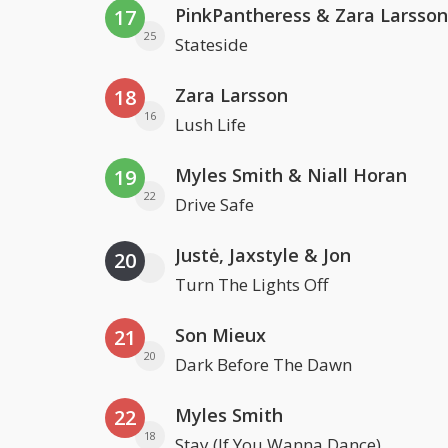
PinkPantheress & Zara Larsson
17
25
Stateside
Zara Larsson
18
16
Lush Life
Myles Smith & Niall Horan
19
22
Drive Safe
Justė, Jaxstyle & Jon
20
Turn The Lights Off
Son Mieux
21
20
Dark Before The Dawn
Myles Smith
22
18
Stay (If You Wanna Dance)