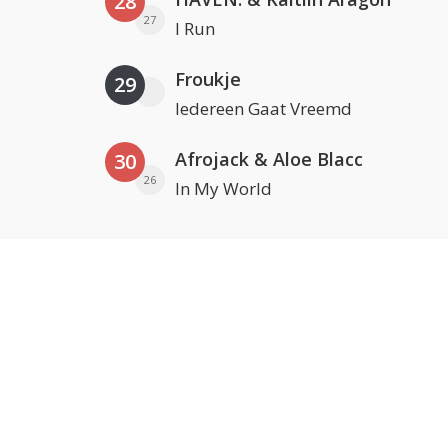
28
27
I Run
Froukje
29
Iedereen Gaat Vreemd
Afrojack & Aloe Blacc
30
26
In My World