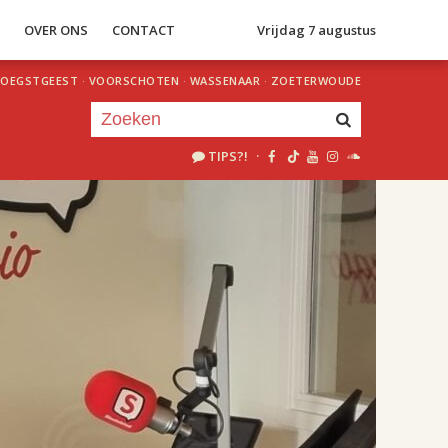
S
OVER ONS
CONTACT
Vrijdag 7 augustus
OEGSTGEEST
·
VOORSCHOTEN
·
WASSENAAR
·
ZOETERWOUDE
TIPS?!
·
Je luistert nu naar
uur 1 van 2
«
Vorig uur
Volgend uur
»
18.00