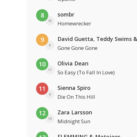
sombr
8
10
Homewrecker
9
9
Gone Gone Gone
Olivia Dean
10
11
So Easy (To Fall In Love)
Sienna Spiro
11
6
Die On This Hill
Zara Larsson
12
15
Midnight Sun
FLEMMING & Metejoor