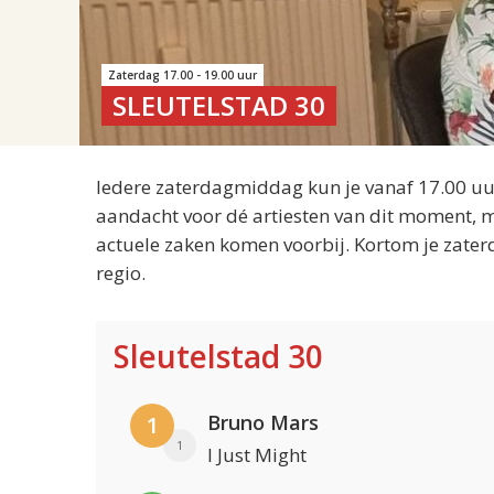
Zaterdag 17.00 - 19.00 uur
SLEUTELSTAD 30
Iedere zaterdagmiddag kun je vanaf 17.00 uur
aandacht voor dé artiesten van dit moment, m
actuele zaken komen voorbij. Kortom je zater
regio.
Sleutelstad 30
Bruno Mars
1
1
I Just Might