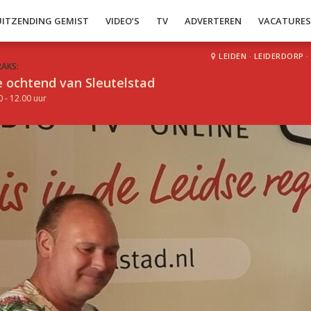
UITZENDING GEMIST
VIDEO’S
TV
ADVERTEREN
VACATURE
LEIDEN
·
LEIDERDORP
·
RAKS:
 ochtend van Sleutelstad
0 - 12.00 uur