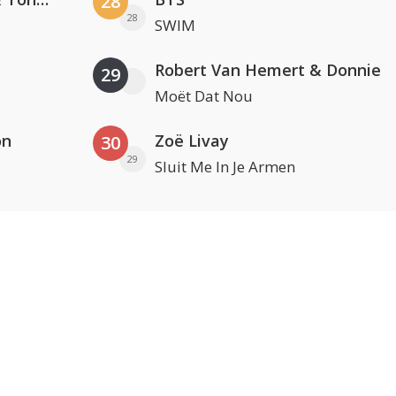
28
28
SWIM
Robert Van Hemert & Donnie
29
Moët Dat Nou
on
Zoë Livay
30
29
Sluit Me In Je Armen