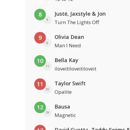
Justė, Jaxstyle & Jon
8
9
Turn The Lights Off
Olivia Dean
9
8
Man I Need
Bella Kay
10
11
iloveitiloveitiloveit
Taylor Swift
11
10
Opalite
Bausa
12
19
Magnetic