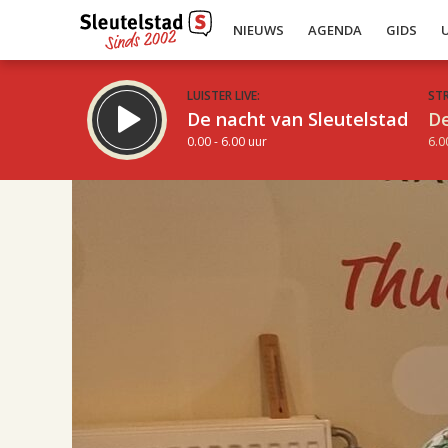
NIEUWS
AGENDA
GIDS
LUISTER LIVE:
ST
De nacht van Sleutelstad
De
0.00 - 6.00 uur
6.0
17.00
Inklappen