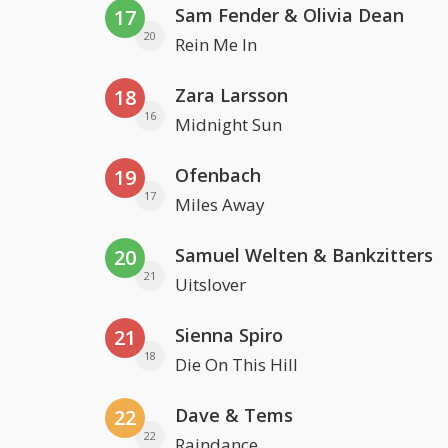
Sam Fender & Olivia Dean
17
20
Rein Me In
Zara Larsson
18
16
Midnight Sun
Ofenbach
19
17
Miles Away
Samuel Welten & Bankzitters
20
21
Uitslover
Sienna Spiro
21
18
Die On This Hill
Dave & Tems
22
22
Raindance