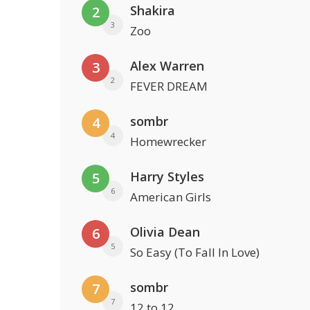
Shakira
2
3
Zoo
Alex Warren
3
2
FEVER DREAM
sombr
4
4
Homewrecker
Harry Styles
5
6
American Girls
Olivia Dean
6
5
So Easy (To Fall In Love)
sombr
7
7
12 to 12