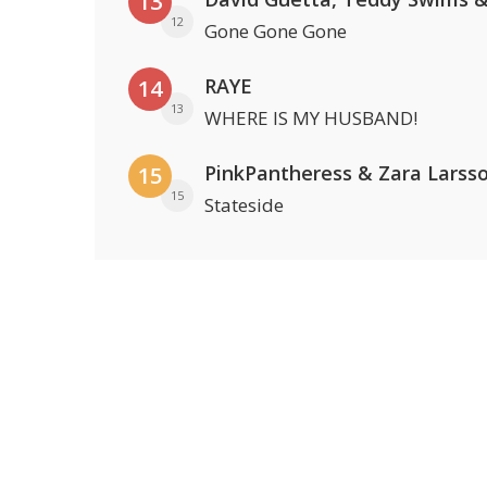
13
12
Gone Gone Gone
RAYE
14
13
WHERE IS MY HUSBAND!
PinkPantheress & Zara Larss
15
15
Stateside