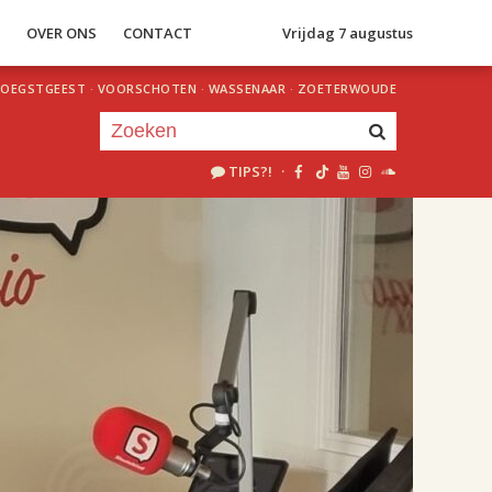
S
OVER ONS
CONTACT
Vrijdag 7 augustus
OEGSTGEEST
·
VOORSCHOTEN
·
WASSENAAR
·
ZOETERWOUDE
TIPS?!
·
Je luistert nu naar
uur 1 van 2
«
Vorig uur
Volgend uur
»
18.00