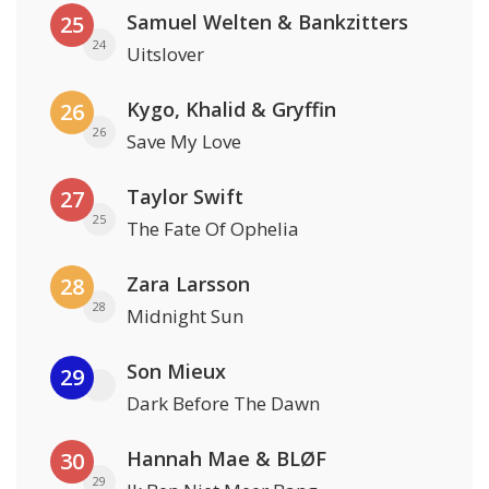
Samuel Welten & Bankzitters
25
24
Uitslover
Kygo, Khalid & Gryffin
26
26
Save My Love
Taylor Swift
27
25
The Fate Of Ophelia
Zara Larsson
28
28
Midnight Sun
Son Mieux
29
Dark Before The Dawn
Hannah Mae & BLØF
30
29