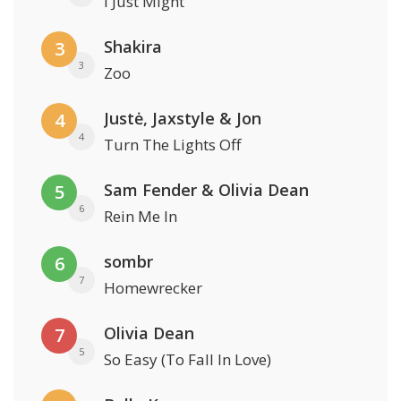
I Just Might
Shakira
3
3
Zoo
Justė, Jaxstyle & Jon
4
4
Turn The Lights Off
Sam Fender & Olivia Dean
5
6
Rein Me In
sombr
6
7
Homewrecker
Olivia Dean
7
5
So Easy (To Fall In Love)