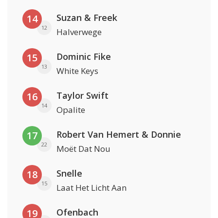
Suzan & Freek
14
12
Halverwege
Dominic Fike
15
13
White Keys
Taylor Swift
16
14
Opalite
Robert Van Hemert & Donnie
17
22
Moët Dat Nou
Snelle
18
15
Laat Het Licht Aan
Ofenbach
19