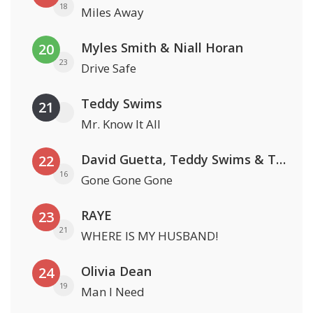
18
Miles Away
Myles Smith & Niall Horan
20
23
Drive Safe
Teddy Swims
21
Mr. Know It All
David Guetta, Teddy Swims & Tones And I
22
16
Gone Gone Gone
RAYE
23
21
WHERE IS MY HUSBAND!
Olivia Dean
24
19
Man I Need