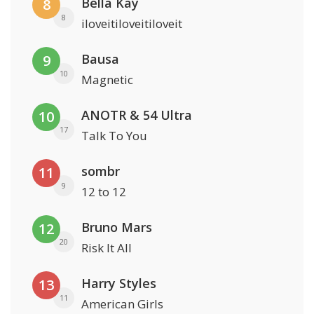
Bella Kay
8
8
iloveitiloveitiloveit
Bausa
9
10
Magnetic
ANOTR & 54 Ultra
10
17
Talk To You
sombr
11
9
12 to 12
Bruno Mars
12
20
Risk It All
Harry Styles
13
11
American Girls