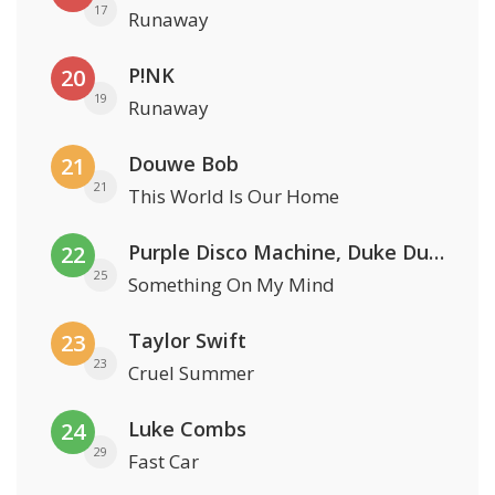
17
Runaway
P!NK
20
19
Runaway
Douwe Bob
21
21
This World Is Our Home
Purple Disco Machine, Duke Dumont & Nothing But Thieves
22
25
Something On My Mind
Taylor Swift
23
23
Cruel Summer
Luke Combs
24
29
Fast Car