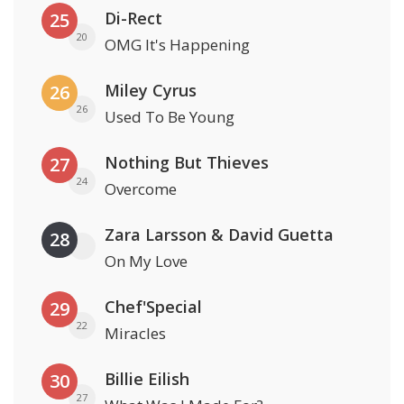
Di-Rect
25
20
OMG It's Happening
Miley Cyrus
26
26
Used To Be Young
Nothing But Thieves
27
24
Overcome
Zara Larsson & David Guetta
28
On My Love
Chef'Special
29
22
Miracles
Billie Eilish
30
27