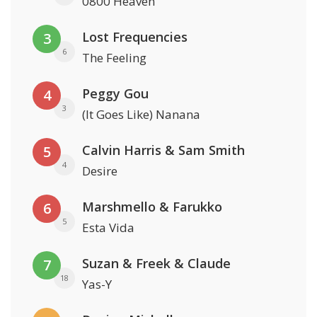
0800 Heaven
Lost Frequencies
3
6
The Feeling
Peggy Gou
4
3
(It Goes Like) Nanana
Calvin Harris & Sam Smith
5
4
Desire
Marshmello & Farukko
6
5
Esta Vida
Suzan & Freek & Claude
7
18
Yas-Y