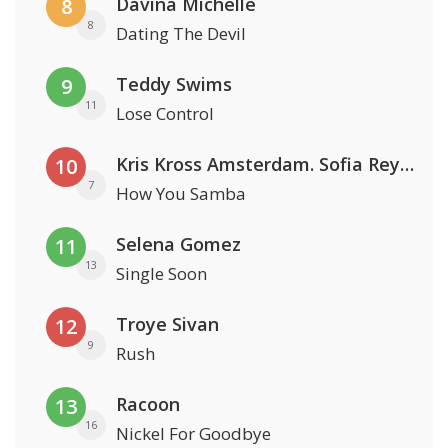
Davina Michelle
8
8
Dating The Devil
Teddy Swims
9
11
Lose Control
Kris Kross Amsterdam. Sofia Reyes & Tinie Tempah
10
7
How You Samba
Selena Gomez
11
13
Single Soon
Troye Sivan
12
9
Rush
Racoon
13
16
Nickel For Goodbye