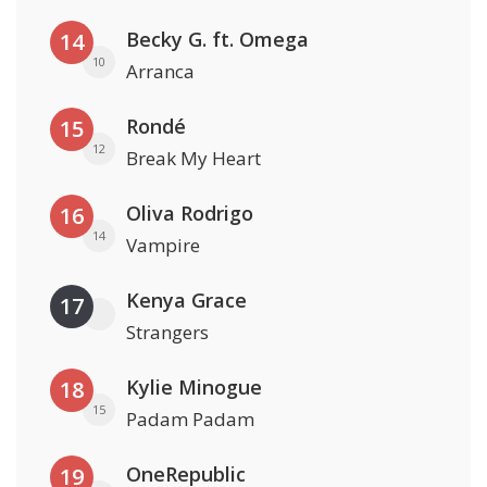
Becky G. ft. Omega
14
10
Arranca
Rondé
15
12
Break My Heart
Oliva Rodrigo
16
14
Vampire
Kenya Grace
17
Strangers
Kylie Minogue
18
15
Padam Padam
OneRepublic
19