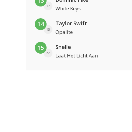
13
17
White Keys
Taylor Swift
14
15
Opalite
Snelle
15
22
Laat Het Licht Aan