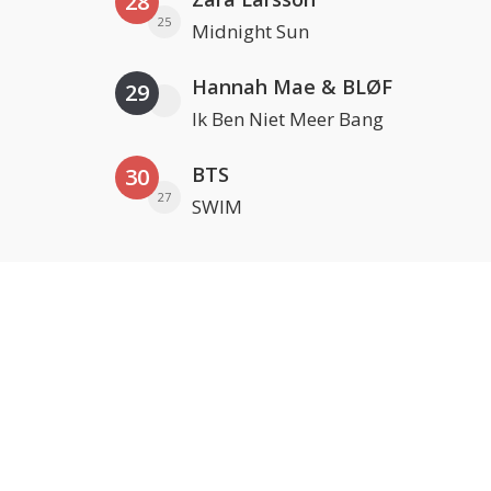
28
25
Midnight Sun
Hannah Mae & BLØF
29
Ik Ben Niet Meer Bang
BTS
30
27
SWIM