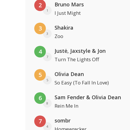
Bruno Mars
2
1
I Just Might
Shakira
3
3
Zoo
Justė, Jaxstyle & Jon
4
7
Turn The Lights Off
Olivia Dean
5
5
So Easy (To Fall In Love)
Sam Fender & Olivia Dean
6
8
Rein Me In
sombr
7
4
Homewrecker