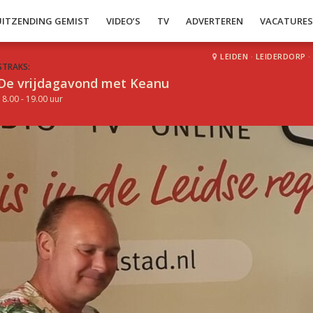
UITZENDING GEMIST
VIDEO’S
TV
ADVERTEREN
VACATURE
LEIDEN
·
LEIDERDORP
·
STRAKS:
De vrijdagavond met Keanu
18.00 - 19.00 uur