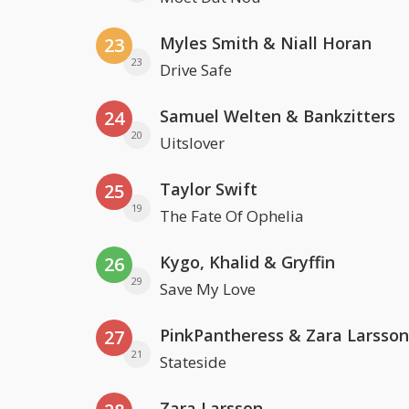
Myles Smith & Niall Horan
23
23
Drive Safe
Samuel Welten & Bankzitters
24
20
Uitslover
Taylor Swift
25
19
The Fate Of Ophelia
Kygo, Khalid & Gryffin
26
29
Save My Love
PinkPantheress & Zara Larsson
27
21
Stateside
Zara Larsson