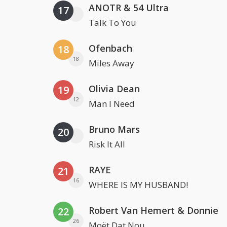
ANOTR & 54 Ultra
17
Talk To You
Ofenbach
18
18
Miles Away
Olivia Dean
19
12
Man I Need
Bruno Mars
20
Risk It All
RAYE
21
16
WHERE IS MY HUSBAND!
Robert Van Hemert & Donnie
22
26
Moët Dat Nou