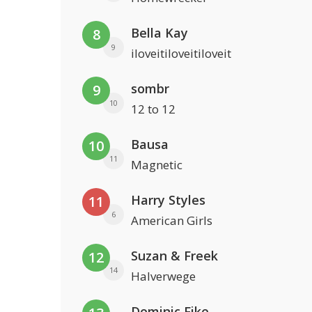
Bella Kay
8
9
iloveitiloveitiloveit
sombr
9
10
12 to 12
Bausa
10
11
Magnetic
Harry Styles
11
6
American Girls
Suzan & Freek
12
14
Halverwege
Dominic Fike