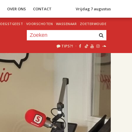
S
OVER ONS
CONTACT
Vrijdag 7 augustus
OEGSTGEEST
·
VOORSCHOTEN
·
WASSENAAR
·
ZOETERWOUDE
TIPS?!
·
Je luistert nu naar
uur 1 van 2
«
Vorig uur
Volgend uur
»
18.00