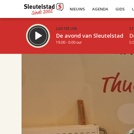
NIEUWS
AGENDA
GIDS
LUISTER LIVE:
ST
De avond van Sleutelstad
D
19.00 - 0.00 uur
0.0
17.00
Inklappen