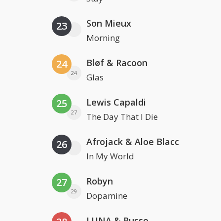
Son Mieux
23
Morning
Bløf & Racoon
24
24
Glas
Lewis Capaldi
25
27
The Day That I Die
Afrojack & Aloe Blacc
26
In My World
Robyn
27
29
Dopamine
LUNA & Russo