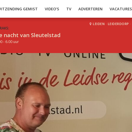
UITZENDING GEMIST
VIDEO’S
TV
ADVERTEREN
VACATURE
LEIDEN
·
LEIDERDORP
·
RAKS:
e nacht van Sleutelstad
0 - 6.00 uur