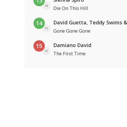
13
14
Die On This Hill
14
15
Gone Gone Gone
Damiano David
15
13
The First Time