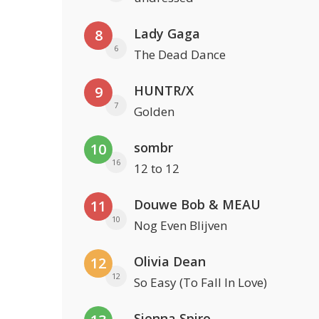
Lady Gaga
8
6
The Dead Dance
HUNTR/X
9
7
Golden
sombr
10
16
12 to 12
Douwe Bob & MEAU
11
10
Nog Even Blijven
Olivia Dean
12
12
So Easy (To Fall In Love)
Sienna Spiro