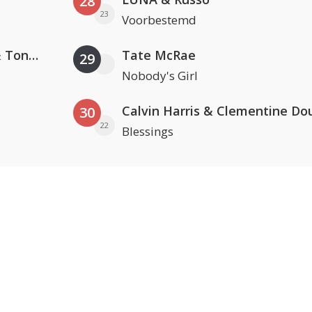
28
23
Voorbestemd
David Guetta, Teddy Swims & Tones And I
Tate McRae
29
Nobody's Girl
Calvin Harris & Clementine Do
30
22
Blessings