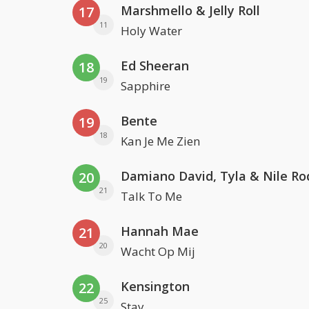
Marshmello & Jelly Roll
17
11
Holy Water
Ed Sheeran
18
19
Sapphire
Bente
19
18
Kan Je Me Zien
Damiano David, Tyla & Nile Ro
20
21
Talk To Me
Hannah Mae
21
20
Wacht Op Mij
Kensington
22
25
Stay