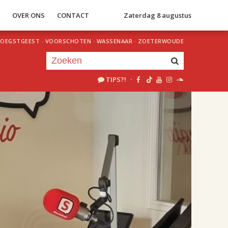
S
OVER ONS
CONTACT
Zaterdag 8 augustus
OEGSTGEEST
·
VOORSCHOTEN
·
WASSENAAR
·
ZOETERWOUDE
TIPS?!
·
Je luistert nu naar
uur 1 van 2
«
Vorig uur
Volgend uur
»
18.00