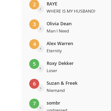
RAYE
2
2
WHERE IS MY HUSBAND!
Olivia Dean
3
3
Man I Need
Alex Warren
4
4
Eternity
Roxy Dekker
5
8
Loser
Suzan & Freek
6
5
Niemand
sombr
7
9
undressed