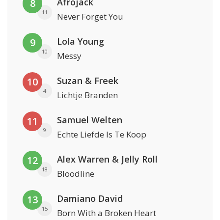
Afrojack
8
11
Never Forget You
Lola Young
9
10
Messy
Suzan & Freek
10
4
Lichtje Branden
Samuel Welten
11
9
Echte Liefde Is Te Koop
Alex Warren & Jelly Roll
12
18
Bloodline
Damiano David
13
15
Born With a Broken Heart