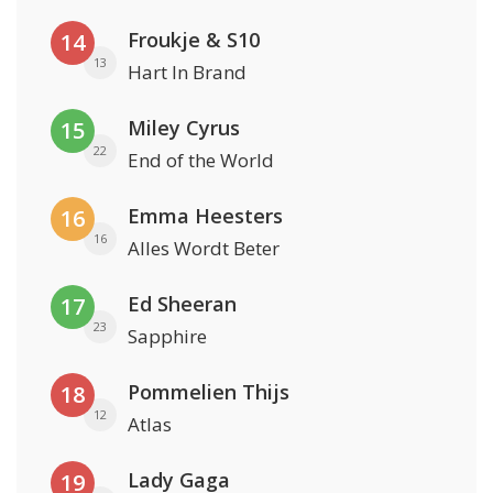
Froukje & S10
14
13
Hart In Brand
Miley Cyrus
15
22
End of the World
Emma Heesters
16
16
Alles Wordt Beter
Ed Sheeran
17
23
Sapphire
Pommelien Thijs
18
12
Atlas
Lady Gaga
19