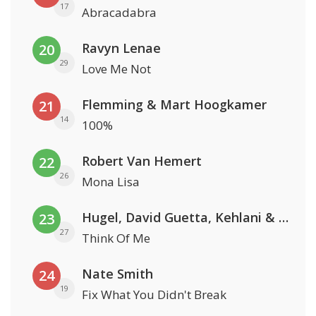
17
Abracadabra
Ravyn Lenae
20
29
Love Me Not
Flemming & Mart Hoogkamer
21
14
100%
Robert Van Hemert
22
26
Mona Lisa
Hugel, David Guetta, Kehlani & Daecolm
23
27
Think Of Me
Nate Smith
24
19
Fix What You Didn't Break