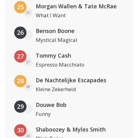
Morgan Wallen & Tate McRae
25
25
What I Want
Benson Boone
26
Mystical Magical
Tommy Cash
27
21
Espresso Macchiato
De Nachtelijke Escapades
28
28
Kleine Zekerheid
Douwe Bob
29
Funny
Shaboozey & Myles Smith
30
24