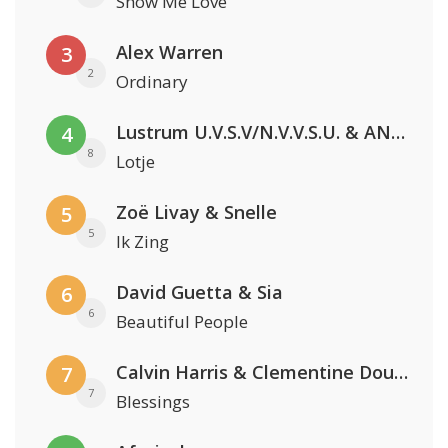
Show Me Love
Alex Warren
3
2
Ordinary
Lustrum U.V.S.V/N.V.V.S.U. & ANNO ONS & Jopke van Dobbenburgh & Roeland Beelen
4
8
Lotje
Zoë Livay & Snelle
5
5
Ik Zing
David Guetta & Sia
6
6
Beautiful People
Calvin Harris & Clementine Douglas
7
7
Blessings