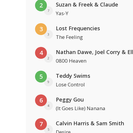
Suzan & Freek & Claude
2
7
Yas-Y
Lost Frequencies
3
3
The Feeling
4
2
0800 Heaven
Teddy Swims
5
9
Lose Control
Peggy Gou
6
4
(It Goes Like) Nanana
Calvin Harris & Sam Smith
7
5
Desire