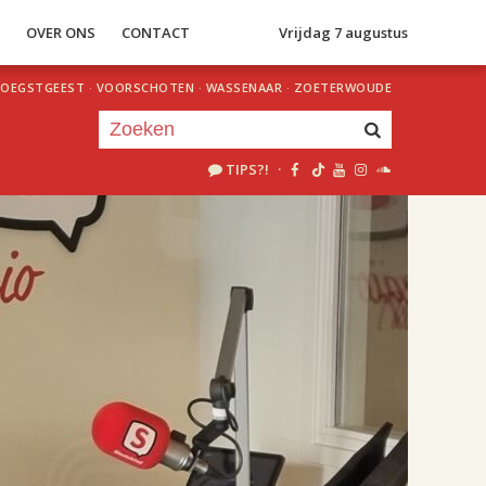
S
OVER ONS
CONTACT
Vrijdag 7 augustus
OEGSTGEEST
·
VOORSCHOTEN
·
WASSENAAR
·
ZOETERWOUDE
TIPS?!
·
Je luistert nu naar
uur 1 van 2
«
Vorig uur
Volgend uur
»
18.00