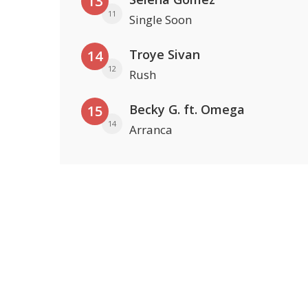
13
11
Single Soon
Troye Sivan
14
12
Rush
Becky G. ft. Omega
15
14
Arranca