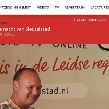
UITZENDING GEMIST
VIDEO’S
TV
ADVERTEREN
VACATURE
LEIDEN
·
LEIDERDORP
·
RAKS:
e nacht van Sleutelstad
0 - 6.00 uur