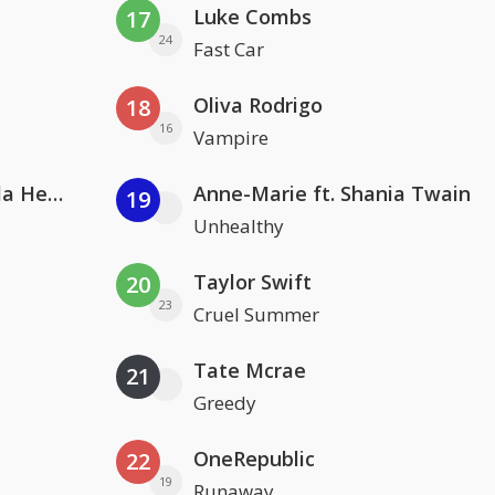
Luke Combs
17
24
Fast Car
Oliva Rodrigo
18
16
Vampire
Nathan Dawe, Joel Corry & Ella Henderson
Anne-Marie ft. Shania Twain
19
Unhealthy
Taylor Swift
20
23
Cruel Summer
Tate Mcrae
21
Greedy
OneRepublic
22
19
Runaway