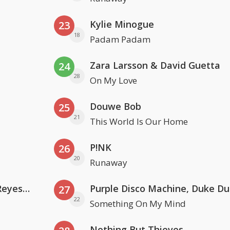
Kylie Minogue
23
18
Padam Padam
Zara Larsson & David Guetta
24
28
On My Love
Douwe Bob
25
21
This World Is Our Home
P!NK
26
20
Runaway
Kris Kross Amsterdam. Sofia Reyes & Tinie Tempah
27
22
Something On My Mind
Nothing But Thieves