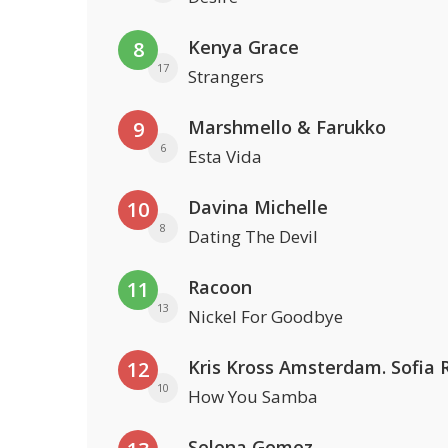
Kenya Grace
8
17
Strangers
Marshmello & Farukko
9
6
Esta Vida
Davina Michelle
10
8
Dating The Devil
Racoon
11
13
Nickel For Goodbye
12
10
How You Samba
Selena Gomez