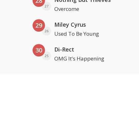
28
27
Overcome
Miley Cyrus
29
26
Used To Be Young
Di-Rect
30
25
OMG It's Happening