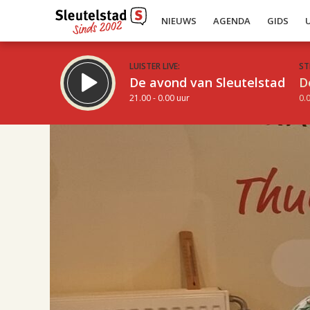
NIEUWS
AGENDA
GIDS
LUISTER LIVE:
ST
De avond van Sleutelstad
D
21.00 - 0.00 uur
0.0
17.00
Inklappen