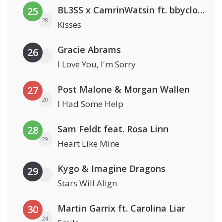
BL3SS x CamrinWatsin ft. bbyclose
25
28
Kisses
Gracie Abrams
26
I Love You, I'm Sorry
Post Malone & Morgan Wallen
27
20
I Had Some Help
Sam Feldt feat. Rosa Linn
28
29
Heart Like Mine
Kygo & Imagine Dragons
29
Stars Will Align
Martin Garrix ft. Carolina Liar
30
24