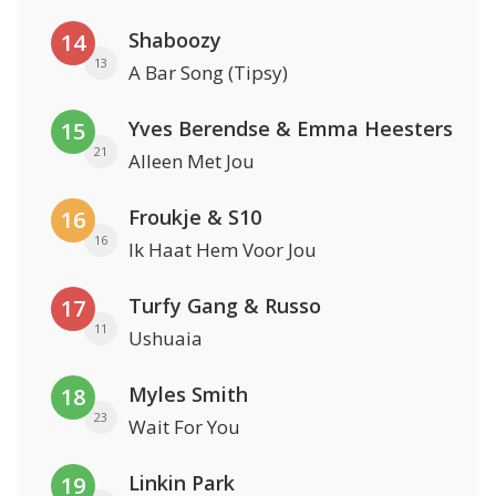
Shaboozy
14
13
A Bar Song (Tipsy)
Yves Berendse & Emma Heesters
15
21
Alleen Met Jou
Froukje & S10
16
16
Ik Haat Hem Voor Jou
Turfy Gang & Russo
17
11
Ushuaia
Myles Smith
18
23
Wait For You
Linkin Park
19