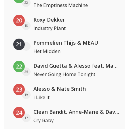
22
The Emptiness Machine
Roxy Dekker
20
18
Industry Plant
Pommelien Thijs & MEAU
21
Het Midden
David Guetta & Alesso feat. Madison Love
22
25
Never Going Home Tonight
Alesso & Nate Smith
23
19
i Like It
Clean Bandit, Anne-Marie & David Guetta
24
17
Cry Baby