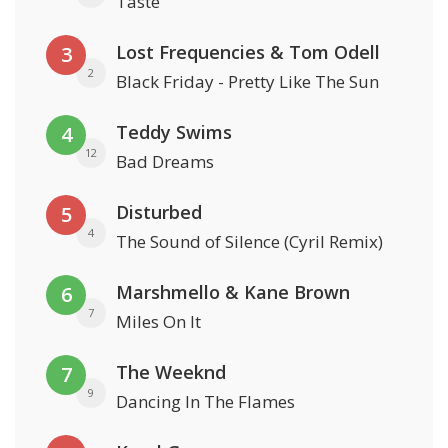
Taste
Lost Frequencies & Tom Odell
3
2
Black Friday - Pretty Like The Sun
Teddy Swims
4
12
Bad Dreams
Disturbed
5
4
The Sound of Silence (Cyril Remix)
Marshmello & Kane Brown
6
7
Miles On It
The Weeknd
7
9
Dancing In The Flames