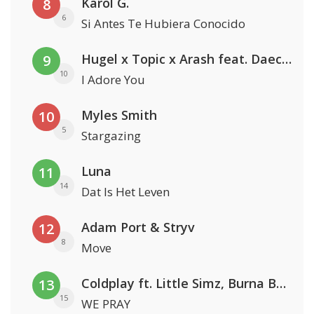
Karol G.
8
6
Si Antes Te Hubiera Conocido
Hugel x Topic x Arash feat. Daecolm
9
10
I Adore You
Myles Smith
10
5
Stargazing
Luna
11
14
Dat Is Het Leven
Adam Port & Stryv
12
8
Move
Coldplay ft. Little Simz, Burna Boy, Elyanna & Tini
13
15
WE PRAY