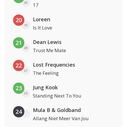
20
17
Loreen
20
19
Is It Love
Dean Lewis
21
28
Trust Me Mate
Lost Frequencies
22
21
The Feeling
Jung Kook
23
25
Standing Next To You
Mula B & Goldband
24
Allang Niet Meer Van Jou