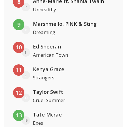
Anne-Marie ft. Shania Twain
8
7
Unhealthy
Marshmello, P!NK & Sting
9
11
Dreaming
Ed Sheeran
10
8
American Town
Kenya Grace
11
9
Strangers
Taylor Swift
12
10
Cruel Summer
Tate Mcrae
13
16
Exes