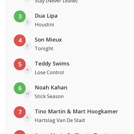
Stay (Never Leave)
Dua Lipa
3
5
Houdini
Son Mieux
4
2
Tonight
Teddy Swims
5
4
Lose Control
Noah Kahan
6
13
Stick Season
Tino Martin & Mart Hoogkamer
7
6
Hartslag Van De Stad