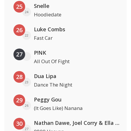
Snelle
25
24
Hoodiedate
Luke Combs
26
22
Fast Car
P!NK
27
All Out Of Fight
Dua Lipa
28
23
Dance The Night
Peggy Gou
29
26
(It Goes Like) Nanana
Nathan Dawe, Joel Corry & Ella Henderson
30
27