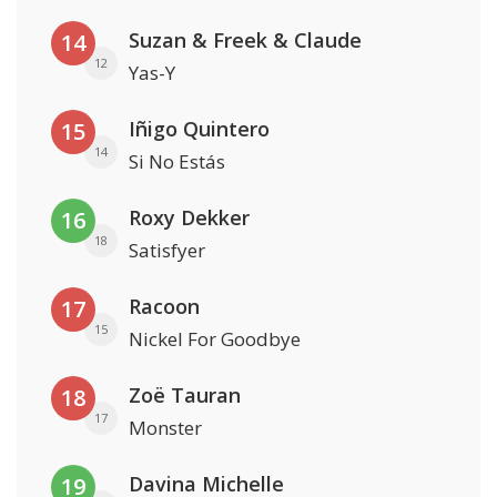
Suzan & Freek & Claude
14
12
Yas-Y
Iñigo Quintero
15
14
Si No Estás
Roxy Dekker
16
18
Satisfyer
Racoon
17
15
Nickel For Goodbye
Zoë Tauran
18
17
Monster
Davina Michelle
19