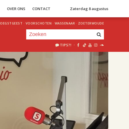
S
OVER ONS
CONTACT
Zaterdag 8 augustus
OEGSTGEEST
·
VOORSCHOTEN
·
WASSENAAR
·
ZOETERWOUDE
TIPS?!
·
Je luistert nu naar
uur 1 van 2
«
Vorig uur
Volgend uur
»
18.00