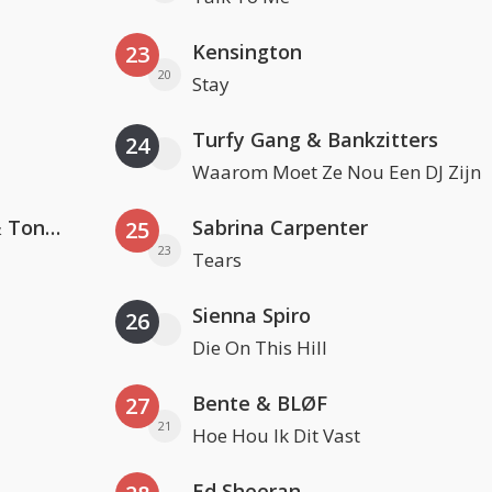
Kensington
23
20
Stay
Turfy Gang & Bankzitters
24
Waarom Moet Ze Nou Een DJ Zijn
David Guetta, Teddy Swims & Tones And I
Sabrina Carpenter
25
23
Tears
Sienna Spiro
26
Die On This Hill
Bente & BLØF
27
21
Hoe Hou Ik Dit Vast
Ed Sheeran