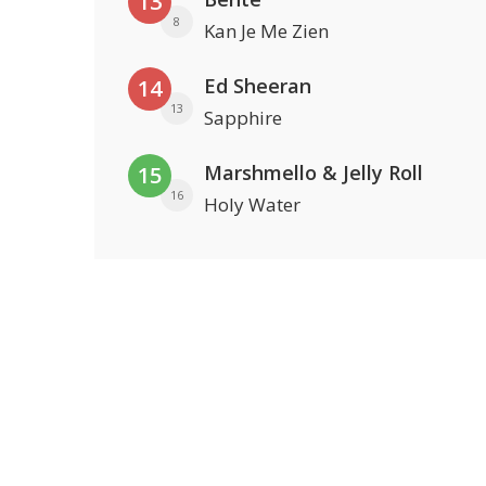
13
8
Kan Je Me Zien
Ed Sheeran
14
13
Sapphire
Marshmello & Jelly Roll
15
16
Holy Water