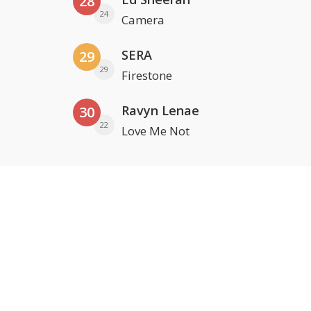
28
24
Camera
SERA
29
29
Firestone
Ravyn Lenae
30
22
Love Me Not