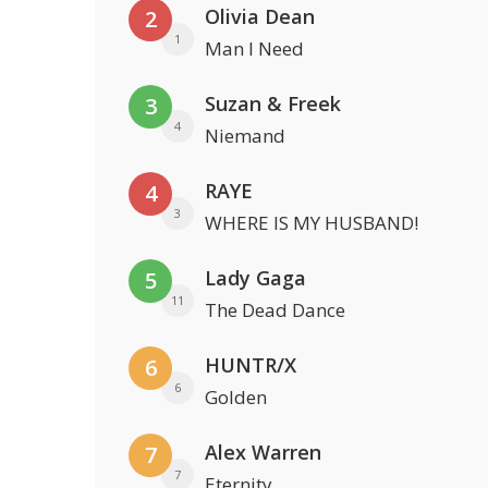
Olivia Dean
2
1
Man I Need
Suzan & Freek
3
4
Niemand
RAYE
4
3
WHERE IS MY HUSBAND!
Lady Gaga
5
11
The Dead Dance
HUNTR/X
6
6
Golden
Alex Warren
7
7
Eternity