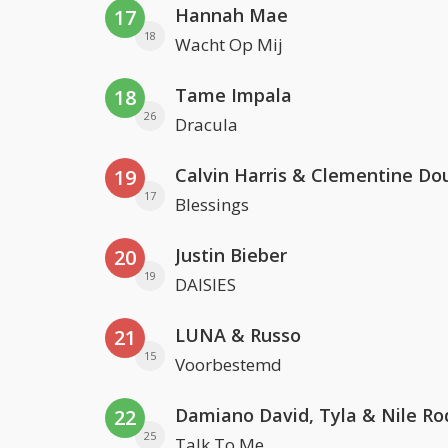
Hannah Mae
17
18
Wacht Op Mij
Tame Impala
18
26
Dracula
Calvin Harris & Clementine Do
19
17
Blessings
Justin Bieber
20
19
DAISIES
LUNA & Russo
21
15
Voorbestemd
Damiano David, Tyla & Nile Ro
22
25
Talk To Me