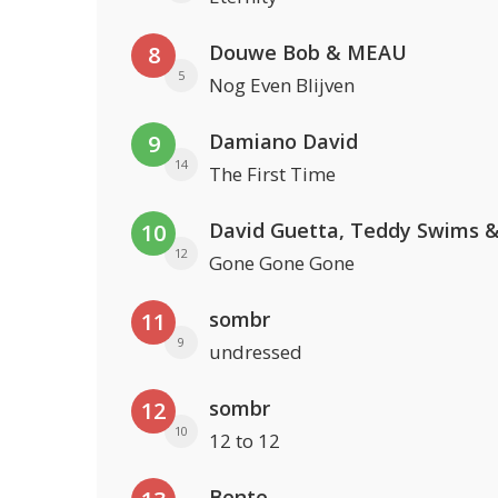
Douwe Bob & MEAU
8
5
Nog Even Blijven
Damiano David
9
14
The First Time
10
12
Gone Gone Gone
sombr
11
9
undressed
sombr
12
10
12 to 12
Bente