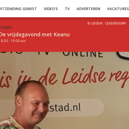
UITZENDING GEMIST
VIDEO’S
TV
ADVERTEREN
VACATURE
LEIDEN
·
LEIDERDORP
·
STRAKS:
De vrijdagavond met Keanu
18.00 - 19.00 uur