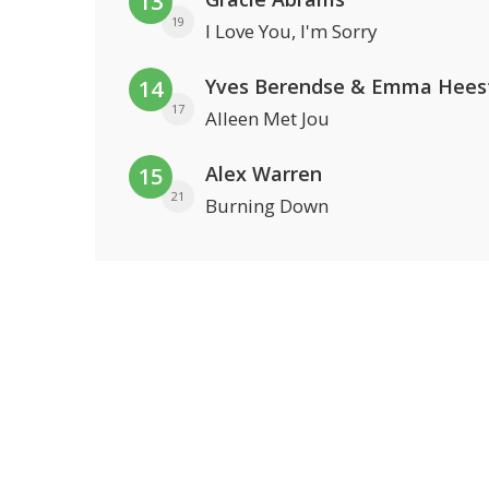
13
19
I Love You, I'm Sorry
Yves Berendse & Emma Hees
14
17
Alleen Met Jou
Alex Warren
15
21
Burning Down