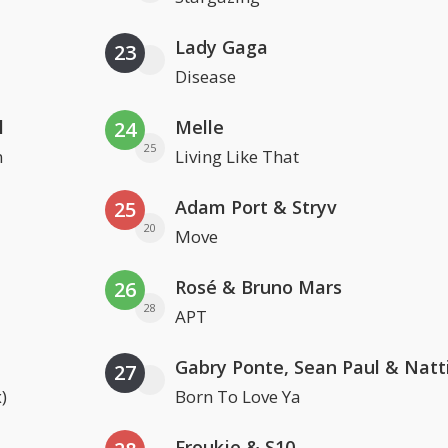
Lady Gaga
23
Disease
l
Melle
24
25
n
Living Like That
Adam Port & Stryv
25
20
Move
Rosé & Bruno Mars
26
28
APT
27
)
Born To Love Ya
Froukje & S10