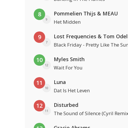
Pommelien Thijs & MEAU
8
9
Het Midden
Lost Frequencies & Tom Odel
9
7
Black Friday - Pretty Like The Su
Myles Smith
10
12
Wait For You
Luna
11
10
Dat Is Het Leven
Disturbed
12
11
The Sound of Silence (Cyril Remix
Gracie Abrams