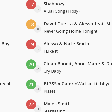
Shaboozy
17
15
A Bar Song (Tipsy)
18
18
Never Going Home Tonight
Coldplay ft. Little Simz, Burna Boy, Elyanna & Tini
Alesso & Nate Smith
19
16
i Like It
20
22
Cry Baby
Hugel x Topic x Arash feat. Daecolm
BL3SS x CamrinWatsin ft. bbyc
21
23
Kisses
Myles Smith
22
14
Stargazing