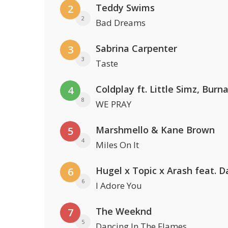
Teddy Swims
2
2
Bad Dreams
Sabrina Carpenter
3
3
Taste
4
8
WE PRAY
Marshmello & Kane Brown
5
4
Miles On It
6
6
I Adore You
The Weeknd
7
5
Dancing In The Flames