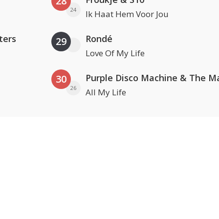
28
24
Ik Haat Hem Voor Jou
ters
Rondé
29
Love Of My Life
30
26
All My Life