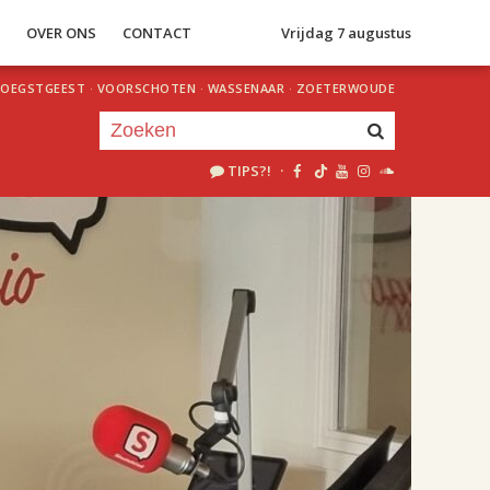
S
OVER ONS
CONTACT
Vrijdag 7 augustus
OEGSTGEEST
·
VOORSCHOTEN
·
WASSENAAR
·
ZOETERWOUDE
TIPS?!
·
Je luistert nu naar
uur 1 van 2
«
Vorig uur
Volgend uur
»
18.00