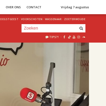
S
OVER ONS
CONTACT
Vrijdag 7 augustus
OEGSTGEEST
·
VOORSCHOTEN
·
WASSENAAR
·
ZOETERWOUDE
TIPS?!
·
Je luistert nu naar
uur 1 van 2
«
Vorig uur
Volgend uur
»
18.00