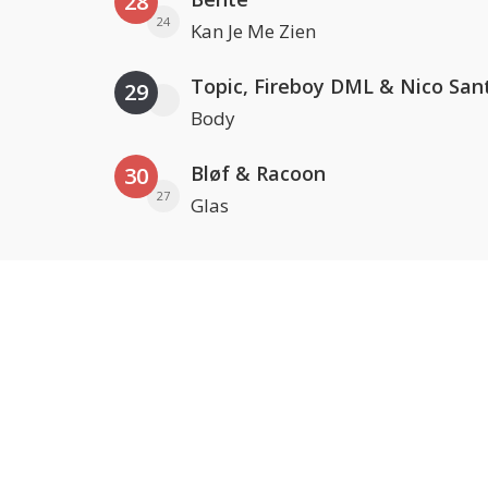
28
24
Kan Je Me Zien
Topic, Fireboy DML & Nico San
29
Body
Bløf & Racoon
30
27
Glas