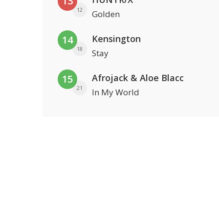
13
12
Golden
Kensington
14
18
Stay
Afrojack & Aloe Blacc
15
21
In My World