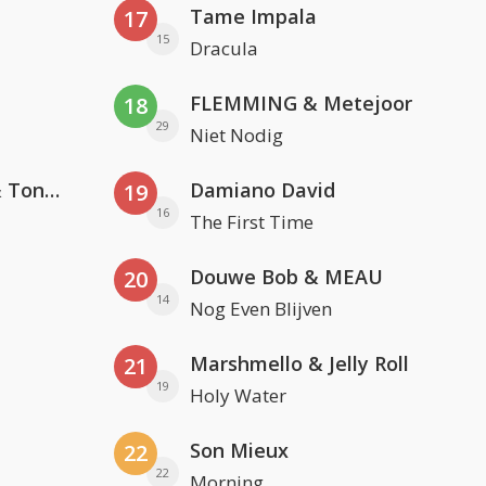
Tame Impala
17
15
Dracula
FLEMMING & Metejoor
18
29
Niet Nodig
David Guetta, Teddy Swims & Tones And I
Damiano David
19
16
The First Time
Douwe Bob & MEAU
20
14
Nog Even Blijven
Marshmello & Jelly Roll
21
19
Holy Water
Son Mieux
22
22
Morning