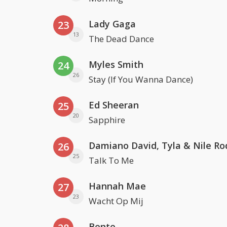
Lady Gaga
23
13
The Dead Dance
Myles Smith
24
26
Stay (If You Wanna Dance)
Ed Sheeran
25
20
Sapphire
Damiano David, Tyla & Nile Ro
26
25
Talk To Me
Hannah Mae
27
23
Wacht Op Mij
Bente