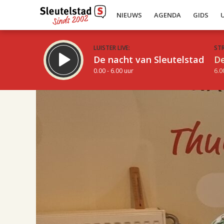
NIEUWS
AGENDA
GIDS
LUISTER LIVE:
ST
De nacht van Sleutelstad
De
0.00 - 6.00 uur
6.0
17.00
Inklappen