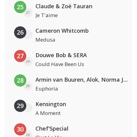
Claude & Zoë Tauran
25
27
Je T'aime
Cameron Whitcomb
26
Medusa
Douwe Bob & SERA
27
24
Could Have Been Us
Armin van Buuren, Alok, Norma Jean Martine & LAWRENT
28
29
Euphoria
Kensington
29
A Moment
Chef'Special
30
26