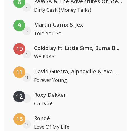
PAWSA & The Adventures Of Stevie V
8
9
Dirty Cash (Money Talks)
Martin Garrix & Jex
9
10
Told You So
Coldplay ft. Little Simz, Burna Boy, Elyanna & Tini
10
6
WE PRAY
David Guetta, Alphaville & Ava Max
11
11
Forever Young
Roxy Dekker
12
Ga Dan!
Rondé
13
13
Love Of My Life