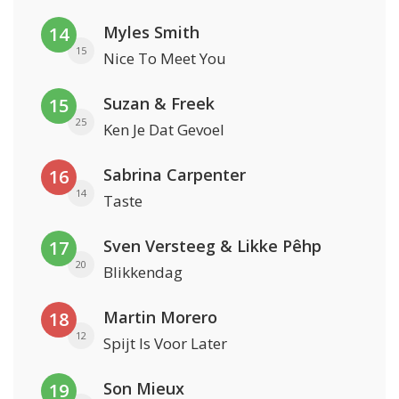
Myles Smith
14
15
Nice To Meet You
Suzan & Freek
15
25
Ken Je Dat Gevoel
Sabrina Carpenter
16
14
Taste
Sven Versteeg & Likke Pêhp
17
20
Blikkendag
Martin Morero
18
12
Spijt Is Voor Later
Son Mieux
19