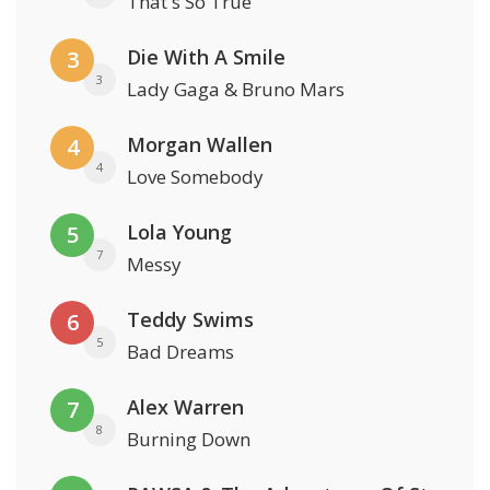
That's So True
Die With A Smile
3
3
Lady Gaga & Bruno Mars
Morgan Wallen
4
4
Love Somebody
Lola Young
5
7
Messy
Teddy Swims
6
5
Bad Dreams
Alex Warren
7
8
Burning Down