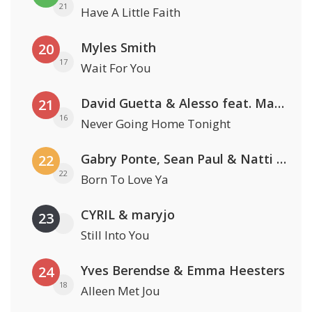
21
Have A Little Faith
Myles Smith
20
17
Wait For You
David Guetta & Alesso feat. Madison Love
21
16
Never Going Home Tonight
Gabry Ponte, Sean Paul & Natti Natasha
22
22
Born To Love Ya
CYRIL & maryjo
23
Still Into You
Yves Berendse & Emma Heesters
24
18
Alleen Met Jou