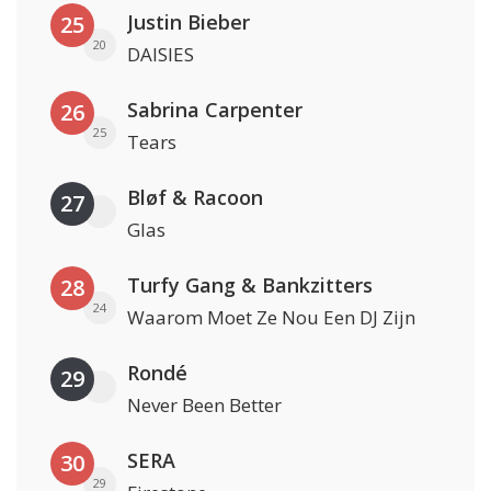
Justin Bieber
25
20
DAISIES
Sabrina Carpenter
26
25
Tears
Bløf & Racoon
27
Glas
Turfy Gang & Bankzitters
28
24
Waarom Moet Ze Nou Een DJ Zijn
Rondé
29
Never Been Better
SERA
30
29