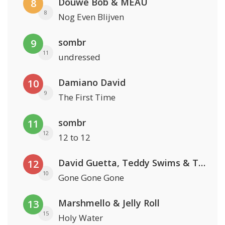
Douwe Bob & MEAU
8
8
Nog Even Blijven
sombr
9
11
undressed
Damiano David
10
9
The First Time
sombr
11
12
12 to 12
David Guetta, Teddy Swims & Tones And I
12
10
Gone Gone Gone
Marshmello & Jelly Roll
13
15
Holy Water