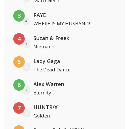
Man I Need
RAYE
3
4
WHERE IS MY HUSBAND!
Suzan & Freek
4
3
Niemand
Lady Gaga
5
5
The Dead Dance
Alex Warren
6
7
Eternity
HUNTR/X
7
6
Golden