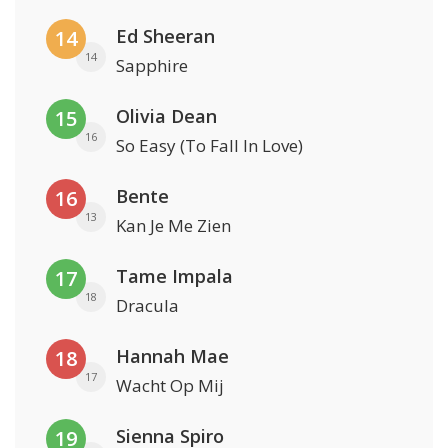
Ed Sheeran
14
14
Sapphire
Olivia Dean
15
16
So Easy (To Fall In Love)
Bente
16
13
Kan Je Me Zien
Tame Impala
17
18
Dracula
Hannah Mae
18
17
Wacht Op Mij
Sienna Spiro
19