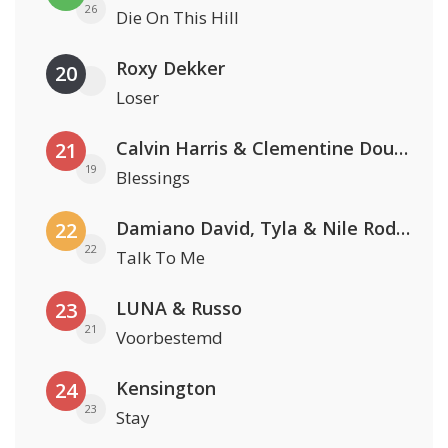
26
Die On This Hill
Roxy Dekker
20
Loser
Calvin Harris & Clementine Douglas
21
19
Blessings
Damiano David, Tyla & Nile Rodgers
22
22
Talk To Me
LUNA & Russo
23
21
Voorbestemd
Kensington
24
23
Stay