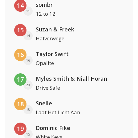
sombr
14
11
12 to 12
Suzan & Freek
15
14
Halverwege
Taylor Swift
16
16
Opalite
Myles Smith & Niall Horan
17
20
Drive Safe
Snelle
18
18
Laat Het Licht Aan
Dominic Fike
19
15
White Keys