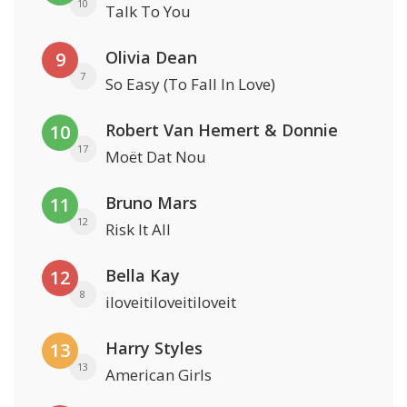
10
Talk To You
Olivia Dean
9
7
So Easy (To Fall In Love)
Robert Van Hemert & Donnie
10
17
Moët Dat Nou
Bruno Mars
11
12
Risk It All
Bella Kay
12
8
iloveitiloveitiloveit
Harry Styles
13
13
American Girls