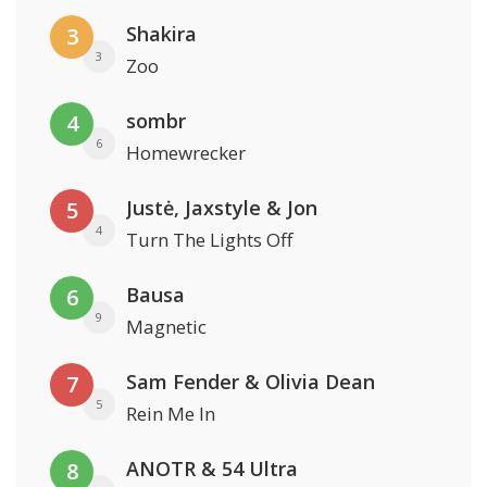
Shakira
3
3
Zoo
sombr
4
6
Homewrecker
Justė, Jaxstyle & Jon
5
4
Turn The Lights Off
Bausa
6
9
Magnetic
Sam Fender & Olivia Dean
7
5
Rein Me In
ANOTR & 54 Ultra
8