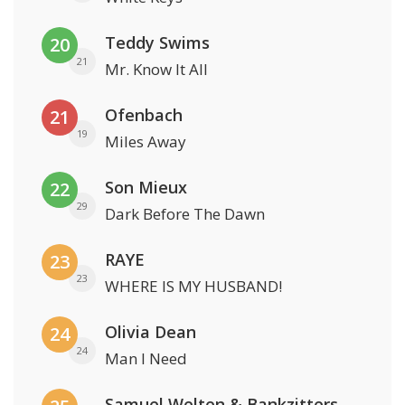
Teddy Swims
20
21
Mr. Know It All
Ofenbach
21
19
Miles Away
Son Mieux
22
29
Dark Before The Dawn
RAYE
23
23
WHERE IS MY HUSBAND!
Olivia Dean
24
24
Man I Need
Samuel Welten & Bankzitters