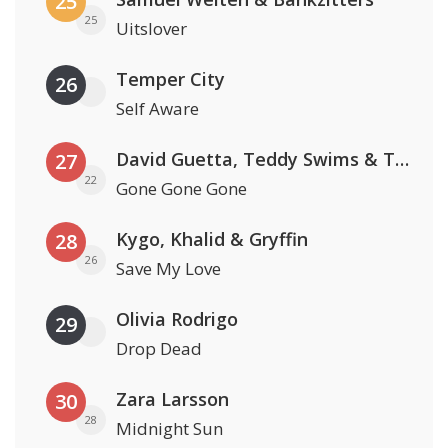
25
25
Uitslover
Temper City
26
Self Aware
David Guetta, Teddy Swims & Tones And I
27
22
Gone Gone Gone
Kygo, Khalid & Gryffin
28
26
Save My Love
Olivia Rodrigo
29
Drop Dead
Zara Larsson
30
28
Midnight Sun