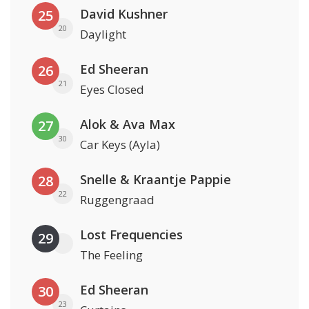
David Kushner
25
20
Daylight
Ed Sheeran
26
21
Eyes Closed
Alok & Ava Max
27
30
Car Keys (Ayla)
Snelle & Kraantje Pappie
28
22
Ruggengraad
Lost Frequencies
29
The Feeling
Ed Sheeran
30
23