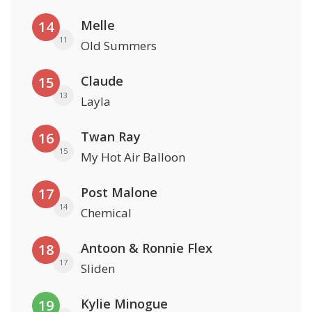
Melle
14
11
Old Summers
Claude
15
13
Layla
Twan Ray
16
15
My Hot Air Balloon
Post Malone
17
14
Chemical
Antoon & Ronnie Flex
18
17
Sliden
Kylie Minogue
19