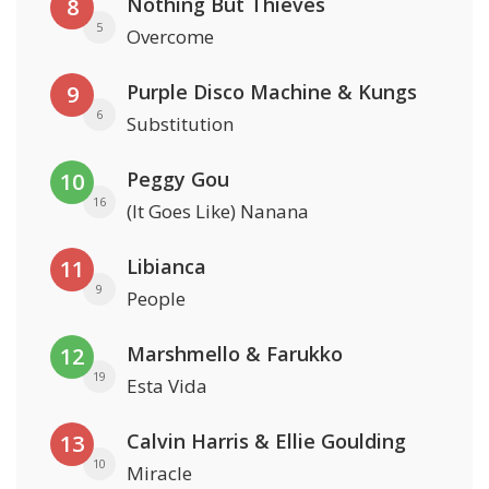
Nothing But Thieves
8
5
Overcome
Purple Disco Machine & Kungs
9
6
Substitution
Peggy Gou
10
16
(It Goes Like) Nanana
Libianca
11
9
People
Marshmello & Farukko
12
19
Esta Vida
Calvin Harris & Ellie Goulding
13
10
Miracle