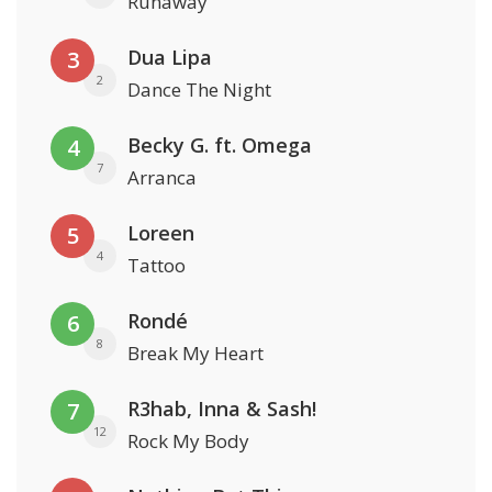
Runaway
Dua Lipa
3
2
Dance The Night
Becky G. ft. Omega
4
7
Arranca
Loreen
5
4
Tattoo
Rondé
6
8
Break My Heart
R3hab, Inna & Sash!
7
12
Rock My Body