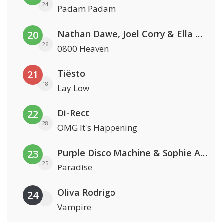
24
Padam Padam
Nathan Dawe, Joel Corry & Ella Henderson
20
26
0800 Heaven
Tiësto
21
18
Lay Low
Di-Rect
22
28
OMG It's Happening
Purple Disco Machine & Sophie And The Giants
23
25
Paradise
Oliva Rodrigo
24
Vampire