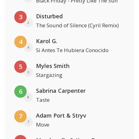
Black Friday - Pretty Like The Sun
Disturbed
3
2
The Sound of Silence (Cyril Remix)
Karol G.
4
4
Si Antes Te Hubiera Conocido
Myles Smith
5
3
Stargazing
Sabrina Carpenter
6
8
Taste
Adam Port & Stryv
7
7
Move