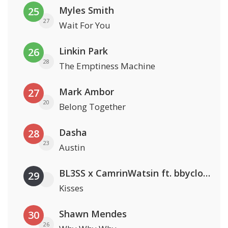
Myles Smith
25
27
Wait For You
Linkin Park
26
28
The Emptiness Machine
Mark Ambor
27
20
Belong Together
Dasha
28
23
Austin
BL3SS x CamrinWatsin ft. bbyclose
29
Kisses
Shawn Mendes
30
26