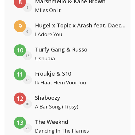
Marshmello & Kane Brown
8
6
Miles On It
Hugel x Topic x Arash feat. Daecolm
9
9
I Adore You
Turfy Gang & Russo
10
16
Ushuaia
Froukje & S10
11
12
Ik Haat Hem Voor Jou
Shaboozy
12
10
A Bar Song (Tipsy)
The Weeknd
13
22
Dancing In The Flames