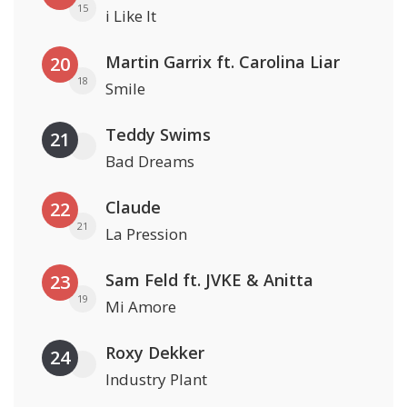
15
i Like It
Martin Garrix ft. Carolina Liar
20
18
Smile
Teddy Swims
21
Bad Dreams
Claude
22
21
La Pression
Sam Feld ft. JVKE & Anitta
23
19
Mi Amore
Roxy Dekker
24
Industry Plant