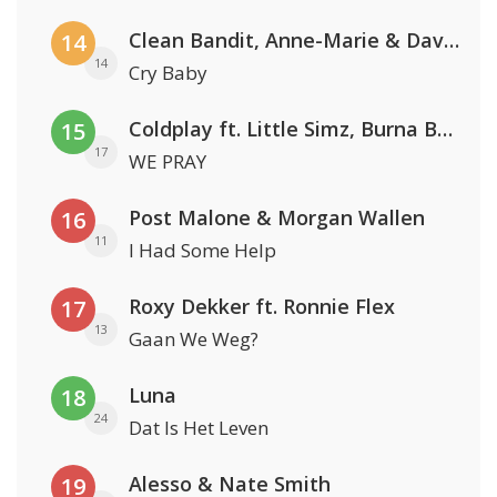
Clean Bandit, Anne-Marie & David Guetta
14
14
Cry Baby
Coldplay ft. Little Simz, Burna Boy, Elyanna & Tini
15
17
WE PRAY
Post Malone & Morgan Wallen
16
11
I Had Some Help
Roxy Dekker ft. Ronnie Flex
17
13
Gaan We Weg?
Luna
18
24
Dat Is Het Leven
Alesso & Nate Smith
19