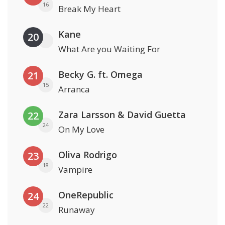
16
Break My Heart
Kane
20
What Are you Waiting For
Becky G. ft. Omega
21
15
Arranca
Zara Larsson & David Guetta
22
24
On My Love
Oliva Rodrigo
23
18
Vampire
OneRepublic
24
22
Runaway