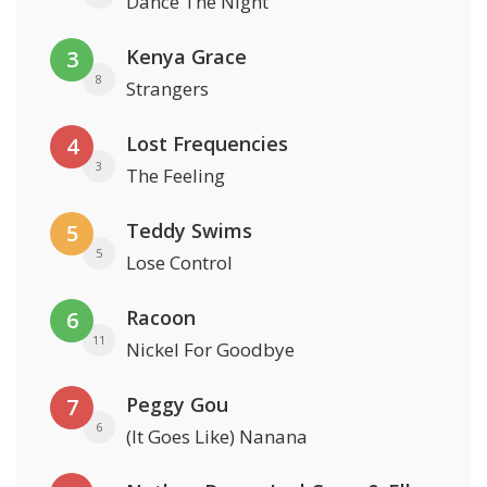
Dance The Night
Kenya Grace
3
8
Strangers
Lost Frequencies
4
3
The Feeling
Teddy Swims
5
5
Lose Control
Racoon
6
11
Nickel For Goodbye
Peggy Gou
7
6
(It Goes Like) Nanana