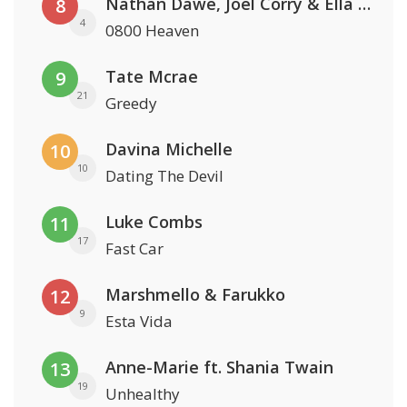
Nathan Dawe, Joel Corry & Ella Henderson
8
4
0800 Heaven
Tate Mcrae
9
21
Greedy
Davina Michelle
10
10
Dating The Devil
Luke Combs
11
17
Fast Car
Marshmello & Farukko
12
9
Esta Vida
Anne-Marie ft. Shania Twain
13
19
Unhealthy