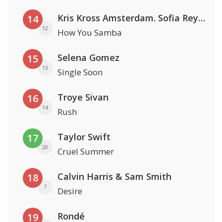
Kris Kross Amsterdam. Sofia Reyes & Tinie Tempah
14
12
How You Samba
Selena Gomez
15
13
Single Soon
Troye Sivan
16
14
Rush
Taylor Swift
17
20
Cruel Summer
Calvin Harris & Sam Smith
18
7
Desire
Rondé
19