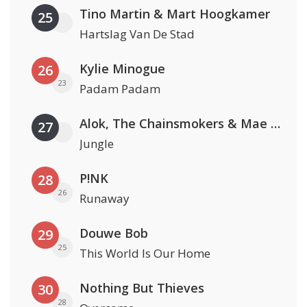
Tino Martin & Mart Hoogkamer
25
Hartslag Van De Stad
Kylie Minogue
26
23
Padam Padam
Alok, The Chainsmokers & Mae Stephens
27
Jungle
P!NK
28
26
Runaway
Douwe Bob
29
25
This World Is Our Home
Nothing But Thieves
30
28