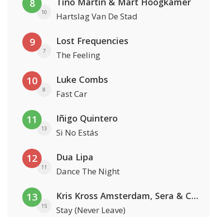
Tino Martin & Mart Hoogkamer
8
10
Hartslag Van De Stad
Lost Frequencies
9
7
The Feeling
Luke Combs
10
8
Fast Car
Iñigo Quintero
11
13
Si No Estás
Dua Lipa
12
11
Dance The Night
Kris Kross Amsterdam, Sera & Conor Maynard
13
15
Stay (Never Leave)