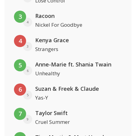
Lose Control
Racoon
3
4
Nickel For Goodbye
Kenya Grace
4
3
Strangers
Anne-Marie ft. Shania Twain
5
6
Unhealthy
Suzan & Freek & Claude
6
5
Yas-Y
Taylor Swift
7
9
Cruel Summer