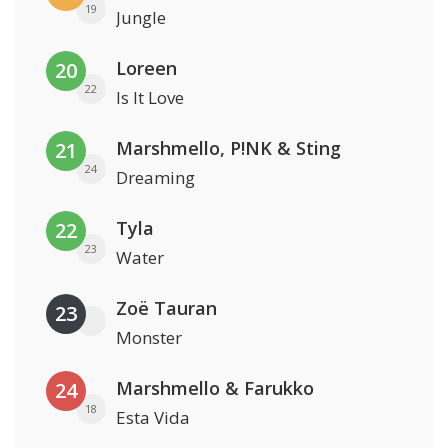
19
Jungle
Loreen
20
22
Is It Love
Marshmello, P!NK & Sting
21
24
Dreaming
Tyla
22
23
Water
Zoë Tauran
23
Monster
Marshmello & Farukko
24
18
Esta Vida