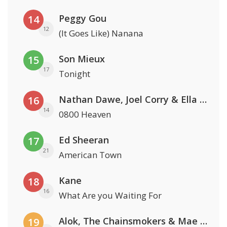
Peggy Gou
14
12
(It Goes Like) Nanana
Son Mieux
15
17
Tonight
Nathan Dawe, Joel Corry & Ella Henderson
16
14
0800 Heaven
Ed Sheeran
17
21
American Town
Kane
18
16
What Are you Waiting For
Alok, The Chainsmokers & Mae Stephens
19