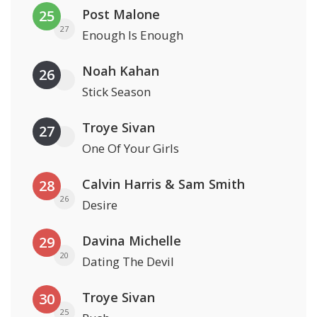
Post Malone
25
27
Enough Is Enough
Noah Kahan
26
Stick Season
Troye Sivan
27
One Of Your Girls
Calvin Harris & Sam Smith
28
26
Desire
Davina Michelle
29
20
Dating The Devil
Troye Sivan
30
25