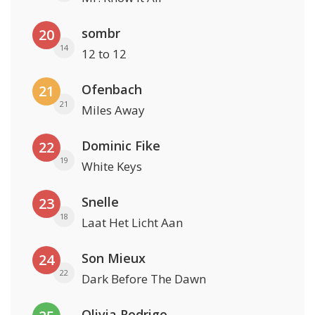
sombr
20
14
12 to 12
Ofenbach
21
21
Miles Away
Dominic Fike
22
19
White Keys
Snelle
23
18
Laat Het Licht Aan
Son Mieux
24
22
Dark Before The Dawn
Olivia Rodrigo