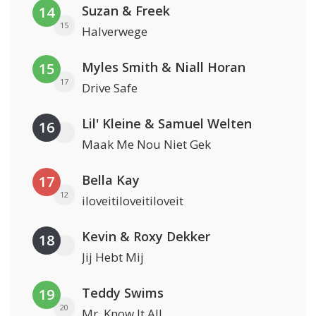
Suzan & Freek
14
15
Halverwege
Myles Smith & Niall Horan
15
17
Drive Safe
Lil' Kleine & Samuel Welten
16
Maak Me Nou Niet Gek
Bella Kay
17
12
iloveitiloveitiloveit
Kevin & Roxy Dekker
18
Jij Hebt Mij
Teddy Swims
19
20
Mr. Know It All