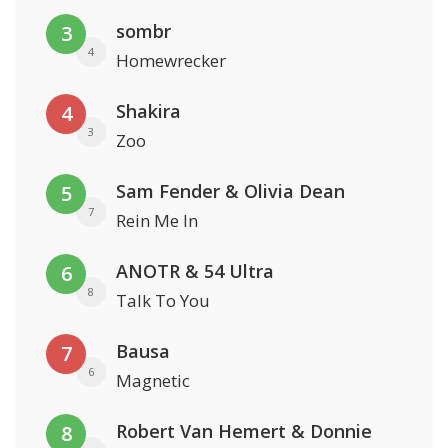
sombr
3
4
Homewrecker
Shakira
4
3
Zoo
Sam Fender & Olivia Dean
5
7
Rein Me In
ANOTR & 54 Ultra
6
8
Talk To You
Bausa
7
6
Magnetic
Robert Van Hemert & Donnie
8