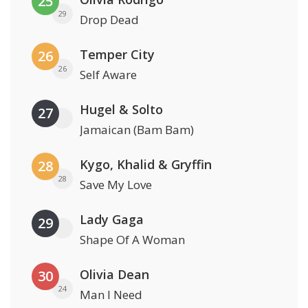
25
29
Drop Dead
Temper City
26
26
Self Aware
Hugel & Solto
27
Jamaican (Bam Bam)
Kygo, Khalid & Gryffin
28
28
Save My Love
Lady Gaga
29
Shape Of A Woman
Olivia Dean
30
24
Man I Need