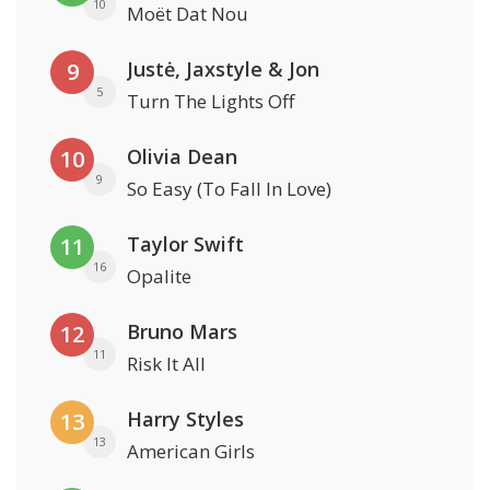
10
Moët Dat Nou
Justė, Jaxstyle & Jon
9
5
Turn The Lights Off
Olivia Dean
10
9
So Easy (To Fall In Love)
Taylor Swift
11
16
Opalite
Bruno Mars
12
11
Risk It All
Harry Styles
13
13
American Girls