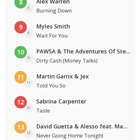
Alex Warren
8
9
Burning Down
Myles Smith
9
8
Wait For You
PAWSA & The Adventures Of Stevie V
10
19
Dirty Cash (Money Talks)
Martin Garrix & Jex
11
11
Told You So
Sabrina Carpenter
12
10
Taste
David Guetta & Alesso feat. Madison Love
13
13
Never Going Home Tonight