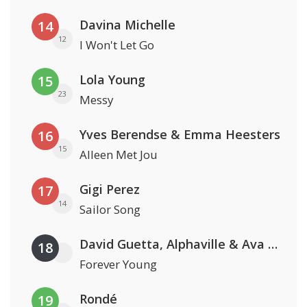
Davina Michelle
14
12
I Won't Let Go
Lola Young
15
23
Messy
Yves Berendse & Emma Heesters
16
15
Alleen Met Jou
Gigi Perez
17
14
Sailor Song
David Guetta, Alphaville & Ava Max
18
Forever Young
Rondé
19