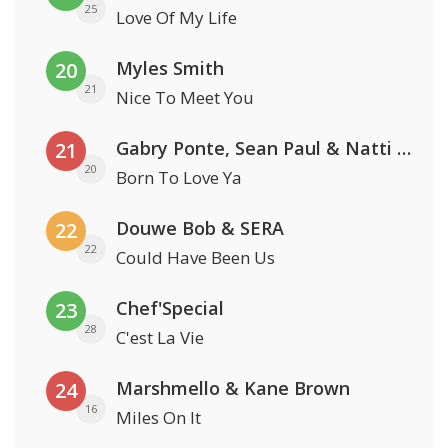
25
Love Of My Life
Myles Smith
20
21
Nice To Meet You
Gabry Ponte, Sean Paul & Natti Natasha
21
20
Born To Love Ya
Douwe Bob & SERA
22
22
Could Have Been Us
Chef'Special
23
28
C'est La Vie
Marshmello & Kane Brown
24
16
Miles On It