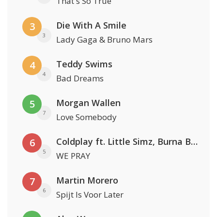
That's So True
Die With A Smile
3
3
Lady Gaga & Bruno Mars
Teddy Swims
4
4
Bad Dreams
Morgan Wallen
5
7
Love Somebody
Coldplay ft. Little Simz, Burna Boy, Elyanna & Tini
6
5
WE PRAY
Martin Morero
7
6
Spijt Is Voor Later