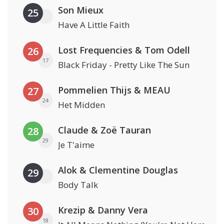
Son Mieux
25
Have A Little Faith
Lost Frequencies & Tom Odell
26
17
Black Friday - Pretty Like The Sun
Pommelien Thijs & MEAU
27
24
Het Midden
Claude & Zoë Tauran
28
29
Je T'aime
Alok & Clementine Douglas
29
Body Talk
Krezip & Danny Vera
30
18