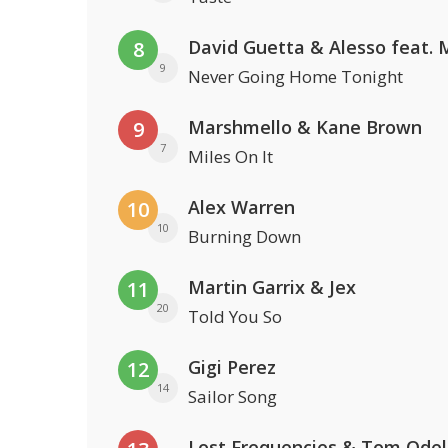
8
9
Never Going Home Tonight
Marshmello & Kane Brown
9
7
Miles On It
Alex Warren
10
10
Burning Down
Martin Garrix & Jex
11
20
Told You So
Gigi Perez
12
14
Sailor Song
Lost Frequencies & Tom Odel