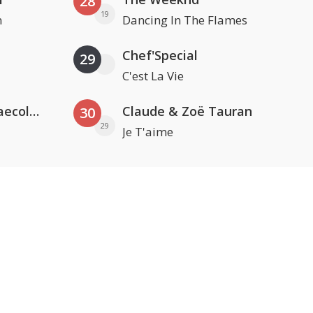
28
19
n
Dancing In The Flames
Chef'Special
29
C'est La Vie
Hugel x Topic x Arash feat. Daecolm
Claude & Zoë Tauran
30
29
Je T'aime