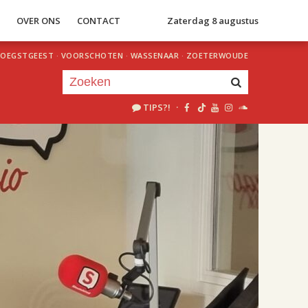
S
OVER ONS
CONTACT
Zaterdag 8 augustus
OEGSTGEEST
·
VOORSCHOTEN
·
WASSENAAR
·
ZOETERWOUDE
TIPS?!
·
Je luistert nu naar
uur 1 van 2
«
Vorig uur
Volgend uur
»
18.00