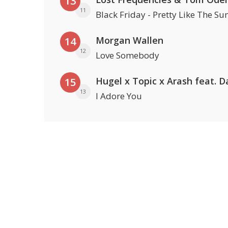
13
11
Black Friday - Pretty Like The Su
Morgan Wallen
14
12
Love Somebody
15
13
I Adore You