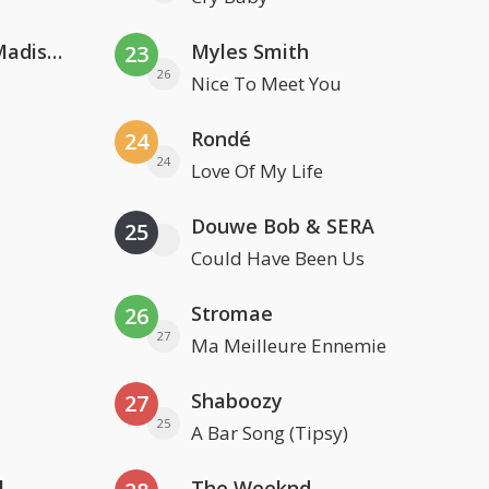
David Guetta & Alesso feat. Madison Love
Myles Smith
23
26
Nice To Meet You
Rondé
24
24
Love Of My Life
Douwe Bob & SERA
25
Could Have Been Us
Stromae
26
27
Ma Meilleure Ennemie
Shaboozy
27
25
A Bar Song (Tipsy)
l
The Weeknd