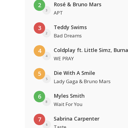
Rosé & Bruno Mars
2
3
APT
Teddy Swims
3
2
Bad Dreams
4
4
WE PRAY
Die With A Smile
5
5
Lady Gaga & Bruno Mars
Myles Smith
6
8
Wait For You
Sabrina Carpenter
7
6
Taste