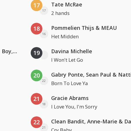
Tate McRae
17
17
2 hands
Pommelien Thijs & MEAU
18
16
Het Midden
Coldplay ft. Little Simz, Burna Boy, Elyanna & Tini
Davina Michelle
19
I Won't Let Go
20
22
Born To Love Ya
Gracie Abrams
21
18
I Love You, I'm Sorry
22
21
Cry Baby