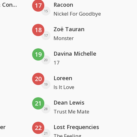
Kris Kross Amsterdam, Sera & Conor Maynard
Racoon
17
15
Nickel For Goodbye
Zoë Tauran
18
17
Monster
Davina Michelle
19
20
17
Loreen
20
19
Is It Love
Dean Lewis
21
28
Trust Me Mate
er
Lost Frequencies
22
21
The Feeling