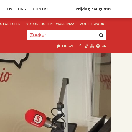
S
OVER ONS
CONTACT
Vrijdag 7 augustus
OEGSTGEEST
·
VOORSCHOTEN
·
WASSENAAR
·
ZOETERWOUDE
TIPS?!
·
Je luistert nu naar
uur 1 van 2
«
Vorig uur
Volgend uur
»
18.00