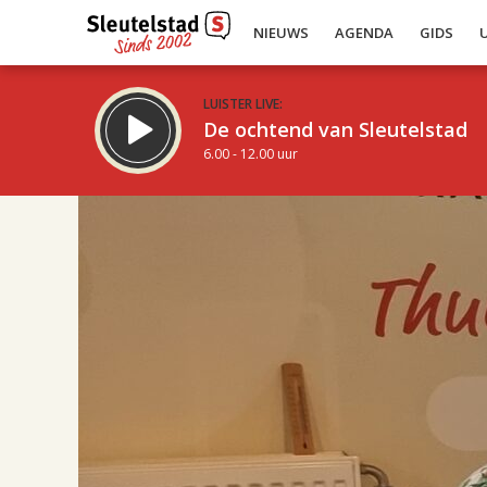
NIEUWS
AGENDA
GIDS
LUISTER LIVE:
De ochtend van Sleutelstad
6.00 - 12.00 uur
17.00
Inklappen