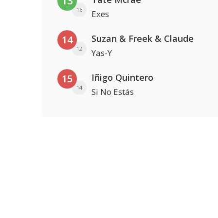
13
16
Exes
Suzan & Freek & Claude
14
12
Yas-Y
Iñigo Quintero
15
14
Si No Estás