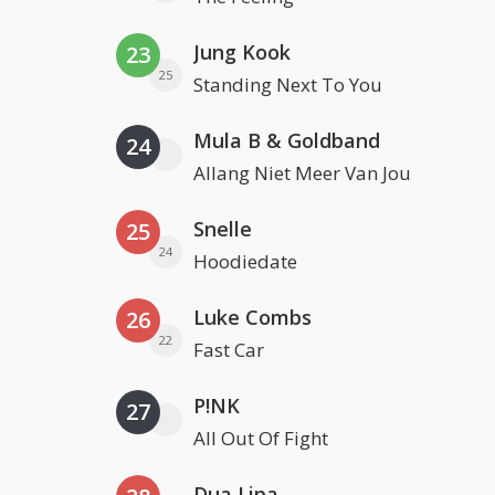
Jung Kook
23
25
Standing Next To You
Mula B & Goldband
24
Allang Niet Meer Van Jou
Snelle
25
24
Hoodiedate
Luke Combs
26
22
Fast Car
P!NK
27
All Out Of Fight
Dua Lipa