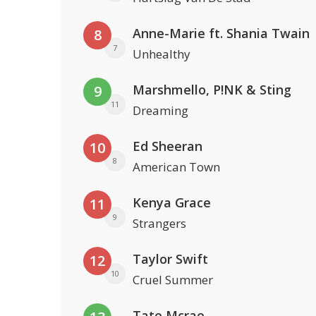
Anne-Marie ft. Shania Twain
8
7
Unhealthy
Marshmello, P!NK & Sting
9
11
Dreaming
Ed Sheeran
10
8
American Town
Kenya Grace
11
9
Strangers
Taylor Swift
12
10
Cruel Summer
Tate Mcrae