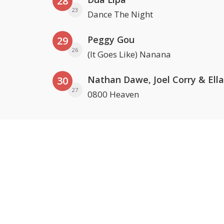
28
23
Dance The Night
Peggy Gou
29
26
(It Goes Like) Nanana
30
27
0800 Heaven