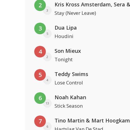
2
3
Stay (Never Leave)
Dua Lipa
3
5
Houdini
Son Mieux
4
2
Tonight
Teddy Swims
5
4
Lose Control
Noah Kahan
6
13
Stick Season
Tino Martin & Mart Hoogkam
7
6
Hartslag Van De Stad