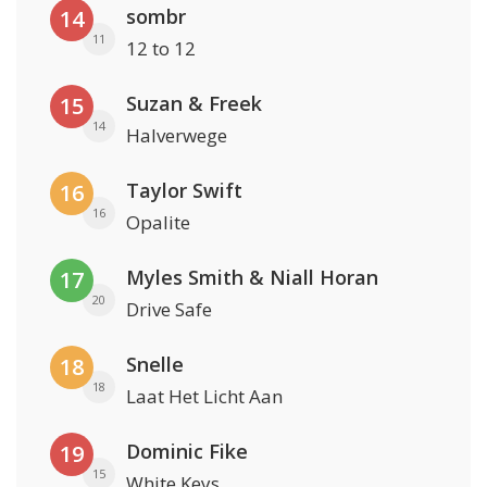
sombr
14
11
12 to 12
Suzan & Freek
15
14
Halverwege
Taylor Swift
16
16
Opalite
Myles Smith & Niall Horan
17
20
Drive Safe
Snelle
18
18
Laat Het Licht Aan
Dominic Fike
19
15
White Keys