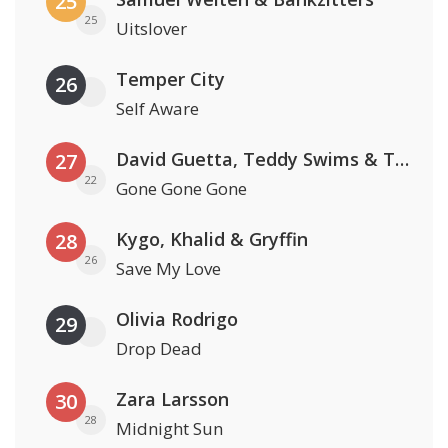
25
25
Uitslover
Temper City
26
Self Aware
David Guetta, Teddy Swims & Tones And I
27
22
Gone Gone Gone
Kygo, Khalid & Gryffin
28
26
Save My Love
Olivia Rodrigo
29
Drop Dead
Zara Larsson
30
28
Midnight Sun