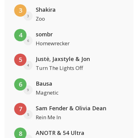
Shakira
3
3
Zoo
sombr
4
6
Homewrecker
Justė, Jaxstyle & Jon
5
4
Turn The Lights Off
Bausa
6
9
Magnetic
Sam Fender & Olivia Dean
7
5
Rein Me In
ANOTR & 54 Ultra
8