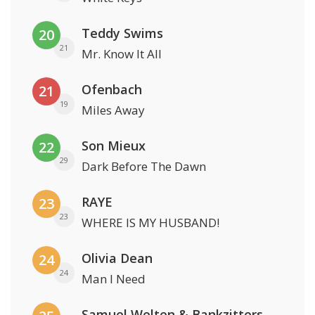
Teddy Swims
20
21
Mr. Know It All
Ofenbach
21
19
Miles Away
Son Mieux
22
29
Dark Before The Dawn
RAYE
23
23
WHERE IS MY HUSBAND!
Olivia Dean
24
24
Man I Need
Samuel Welten & Bankzitters