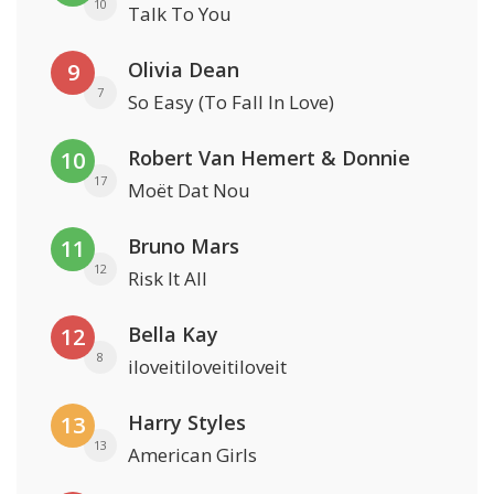
10
Talk To You
Olivia Dean
9
7
So Easy (To Fall In Love)
Robert Van Hemert & Donnie
10
17
Moët Dat Nou
Bruno Mars
11
12
Risk It All
Bella Kay
12
8
iloveitiloveitiloveit
Harry Styles
13
13
American Girls