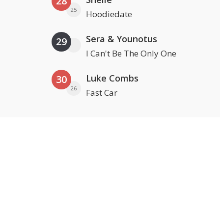
28
25
Hoodiedate
Sera & Younotus
29
I Can't Be The Only One
Luke Combs
30
26
Fast Car