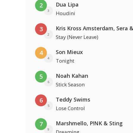
Dua Lipa
2
3
Houdini
3
2
Stay (Never Leave)
Son Mieux
4
4
Tonight
Noah Kahan
5
6
Stick Season
Teddy Swims
6
5
Lose Control
Marshmello, P!NK & Sting
7
9
Dreaming