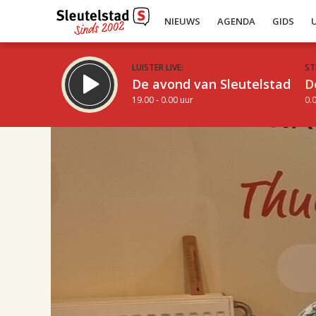
NIEUWS
AGENDA
GIDS
LUISTER LIVE:
ST
De avond van Sleutelstad
D
19.00 - 0.00 uur
0.0
17.00
Inklappen