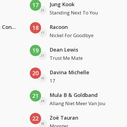
Jung Kook
17
23
Standing Next To You
Kris Kross Amsterdam, Sera & Conor Maynard
Racoon
18
17
Nickel For Goodbye
Dean Lewis
19
21
Trust Me Mate
Davina Michelle
20
19
17
Mula B & Goldband
21
24
Allang Niet Meer Van Jou
Zoë Tauran
22
18
Monster