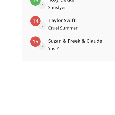
13
16
Satisfyer
Taylor Swift
14
12
Cruel Summer
Suzan & Freek & Claude
15
14
Yas-Y