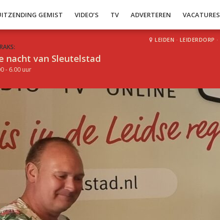
UITZENDING GEMIST
VIDEO’S
TV
ADVERTEREN
VACATURE
LEIDEN
·
LEIDERDORP
·
RAKS:
e nacht van Sleutelstad
0 - 6.00 uur