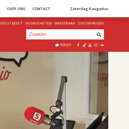
S
OVER ONS
CONTACT
Zaterdag 8 augustus
OEGSTGEEST
·
VOORSCHOTEN
·
WASSENAAR
·
ZOETERWOUDE
TIPS?!
·
Je luistert nu naar
uur 1 van 2
«
Vorig uur
Volgend uur
»
18.00