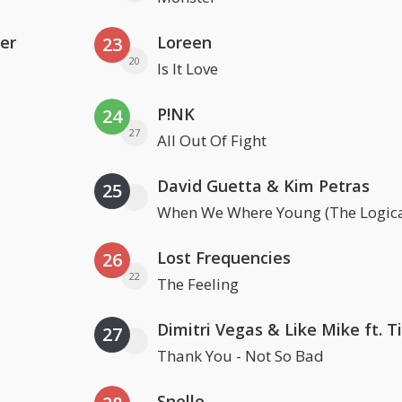
er
Loreen
23
20
Is It Love
P!NK
24
27
All Out Of Fight
David Guetta & Kim Petras
25
When We Where Young (The Logica
Lost Frequencies
26
22
The Feeling
27
Thank You - Not So Bad
Snelle