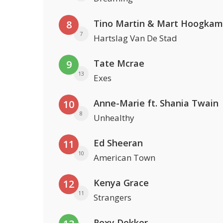
Tino Martin & Mart Hoogkam
8
7
Hartslag Van De Stad
Tate Mcrae
9
13
Exes
Anne-Marie ft. Shania Twain
10
8
Unhealthy
Ed Sheeran
11
10
American Town
Kenya Grace
12
11
Strangers
Roxy Dekker