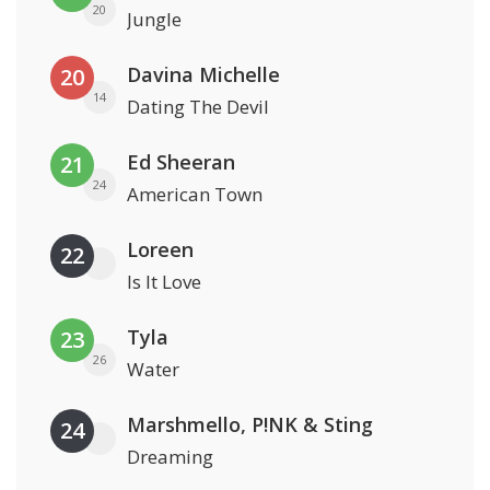
20
Jungle
Davina Michelle
20
14
Dating The Devil
Ed Sheeran
21
24
American Town
Loreen
22
Is It Love
Tyla
23
26
Water
Marshmello, P!NK & Sting
24
Dreaming