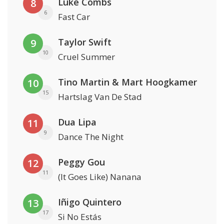
Luke Combs
8
6
Fast Car
Taylor Swift
9
10
Cruel Summer
Tino Martin & Mart Hoogkamer
10
15
Hartslag Van De Stad
Dua Lipa
11
9
Dance The Night
Peggy Gou
12
11
(It Goes Like) Nanana
Iñigo Quintero
13
17
Si No Estás