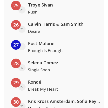
Troye Sivan
25
21
Rush
Calvin Harris & Sam Smith
26
25
Desire
Post Malone
27
Enough Is Enough
Selena Gomez
28
19
Single Soon
Rondé
29
27
Break My Heart
Kris Kross Amsterdam. Sofia Reyes & Tinie Tempah
30
23