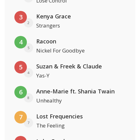
Lose Control
Kenya Grace
3
2
Strangers
Racoon
4
5
Nickel For Goodbye
Suzan & Freek & Claude
5
4
Yas-Y
Anne-Marie ft. Shania Twain
6
8
Unhealthy
Lost Frequencies
7
7
The Feeling