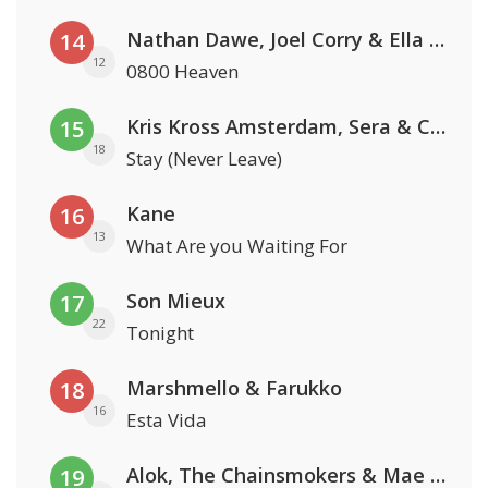
Nathan Dawe, Joel Corry & Ella Henderson
14
12
0800 Heaven
Kris Kross Amsterdam, Sera & Conor Maynard
15
18
Stay (Never Leave)
Kane
16
13
What Are you Waiting For
Son Mieux
17
22
Tonight
Marshmello & Farukko
18
16
Esta Vida
Alok, The Chainsmokers & Mae Stephens
19