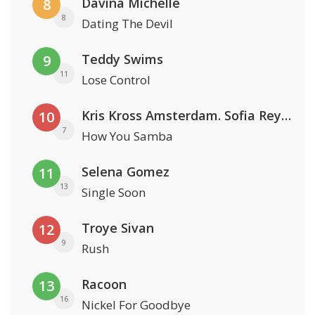
Davina Michelle
8
8
Dating The Devil
Teddy Swims
9
11
Lose Control
Kris Kross Amsterdam. Sofia Reyes & Tinie Tempah
10
7
How You Samba
Selena Gomez
11
13
Single Soon
Troye Sivan
12
9
Rush
Racoon
13
16
Nickel For Goodbye