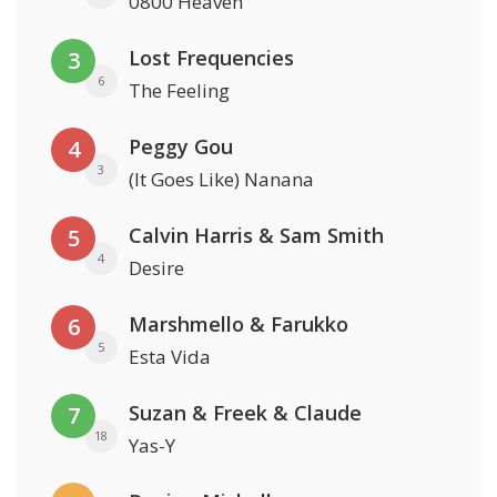
0800 Heaven
Lost Frequencies
3
6
The Feeling
Peggy Gou
4
3
(It Goes Like) Nanana
Calvin Harris & Sam Smith
5
4
Desire
Marshmello & Farukko
6
5
Esta Vida
Suzan & Freek & Claude
7
18
Yas-Y