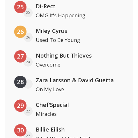
Di-Rect
25
20
OMG It's Happening
Miley Cyrus
26
26
Used To Be Young
Nothing But Thieves
27
24
Overcome
Zara Larsson & David Guetta
28
On My Love
Chef'Special
29
22
Miracles
Billie Eilish
30
27