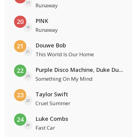
17
Runaway
P!NK
20
19
Runaway
Douwe Bob
21
21
This World Is Our Home
Purple Disco Machine, Duke Dumont & Nothing But Thieves
22
25
Something On My Mind
Taylor Swift
23
23
Cruel Summer
Luke Combs
24
29
Fast Car