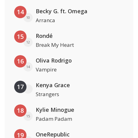
Becky G. ft. Omega
14
10
Arranca
Rondé
15
12
Break My Heart
Oliva Rodrigo
16
14
Vampire
Kenya Grace
17
Strangers
Kylie Minogue
18
15
Padam Padam
OneRepublic
19