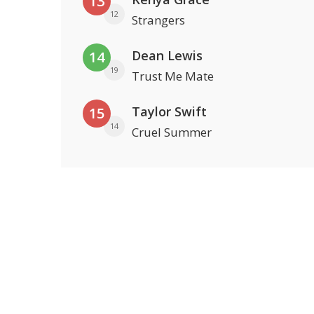
13
12
Strangers
Dean Lewis
14
19
Trust Me Mate
Taylor Swift
15
14
Cruel Summer