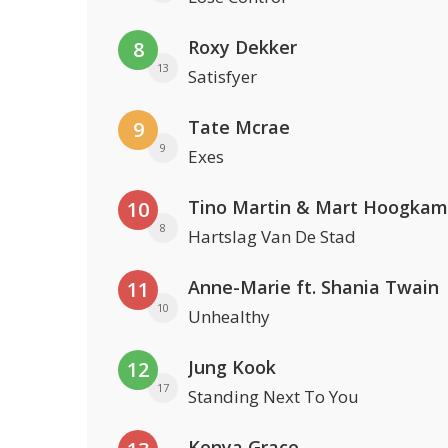
Roxy Dekker
8
13
Satisfyer
Tate Mcrae
9
9
Exes
Tino Martin & Mart Hoogkam
10
8
Hartslag Van De Stad
Anne-Marie ft. Shania Twain
11
10
Unhealthy
Jung Kook
12
17
Standing Next To You
Kenya Grace