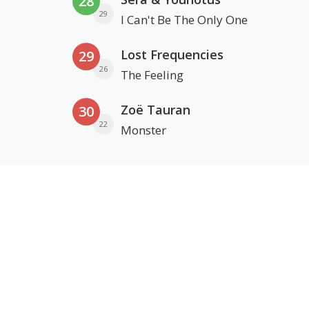
28
29
I Can't Be The Only One
Lost Frequencies
29
26
The Feeling
Zoë Tauran
30
22
Monster