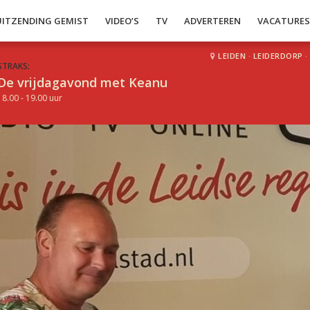
UITZENDING GEMIST
VIDEO’S
TV
ADVERTEREN
VACATURE
LEIDEN
·
LEIDERDORP
·
STRAKS:
De vrijdagavond met Keanu
18.00 - 19.00 uur