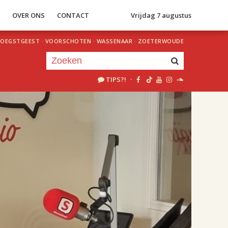
S
OVER ONS
CONTACT
Vrijdag 7 augustus
OEGSTGEEST
·
VOORSCHOTEN
·
WASSENAAR
·
ZOETERWOUDE
TIPS?!
·
Je luistert nu naar
uur 1 van 2
«
Vorig uur
Volgend uur
»
18.00