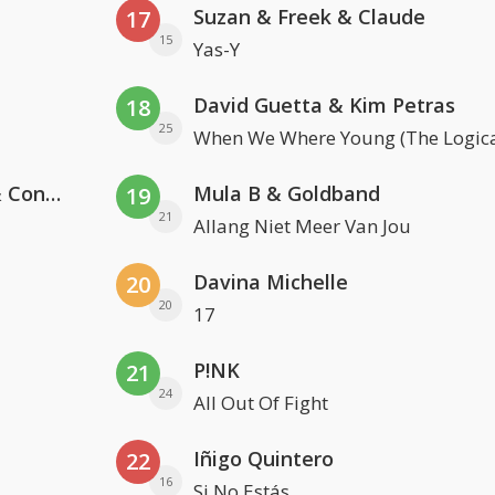
Suzan & Freek & Claude
17
15
Yas-Y
David Guetta & Kim Petras
18
25
When We Where Young (The Logica
Kris Kross Amsterdam, Sera & Conor Maynard
Mula B & Goldband
19
21
Allang Niet Meer Van Jou
Davina Michelle
20
20
17
P!NK
21
24
All Out Of Fight
Iñigo Quintero
22
16
Si No Estás