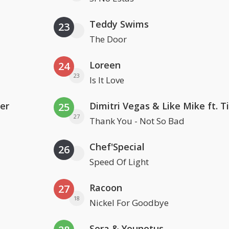
Teddy Swims
23
The Door
Loreen
24
23
Is It Love
er
25
27
Thank You - Not So Bad
Chef'Special
26
Speed Of Light
Racoon
27
18
Nickel For Goodbye
Sera & Younotus