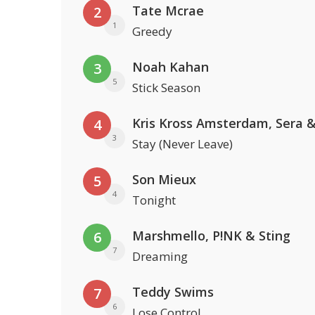
Tate Mcrae
2
1
Greedy
Noah Kahan
3
5
Stick Season
4
3
Stay (Never Leave)
Son Mieux
5
4
Tonight
Marshmello, P!NK & Sting
6
7
Dreaming
Teddy Swims
7
6
Lose Control