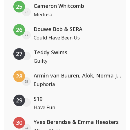
Cameron Whitcomb
25
26
Medusa
Douwe Bob & SERA
26
27
Could Have Been Us
Teddy Swims
27
Guilty
Armin van Buuren, Alok, Norma Jean Martine & LAWRENT
28
28
Euphoria
S10
29
Have Fun
Yves Berendse & Emma Heesters
30
24