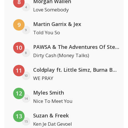
Morgan Wallen
8
4
Love Somebody
Martin Garrix & Jex
9
9
Told You So
PAWSA & The Adventures Of Stevie V
10
8
Dirty Cash (Money Talks)
Coldplay ft. Little Simz, Burna Boy, Elyanna & Tini
11
10
WE PRAY
Myles Smith
12
14
Nice To Meet You
Suzan & Freek
13
15
Ken Je Dat Gevoel