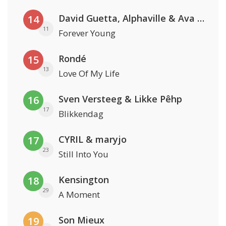
David Guetta, Alphaville & Ava Max
14
11
Forever Young
Rondé
15
13
Love Of My Life
Sven Versteeg & Likke Pêhp
16
17
Blikkendag
CYRIL & maryjo
17
23
Still Into You
Kensington
18
29
A Moment
Son Mieux
19