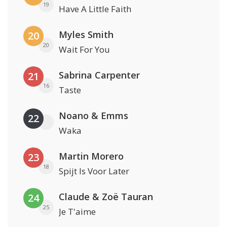
19
Have A Little Faith
Myles Smith
20
20
Wait For You
Sabrina Carpenter
21
16
Taste
Noano & Emms
22
Waka
Martin Morero
23
18
Spijt Is Voor Later
Claude & Zoë Tauran
24
25
Je T'aime