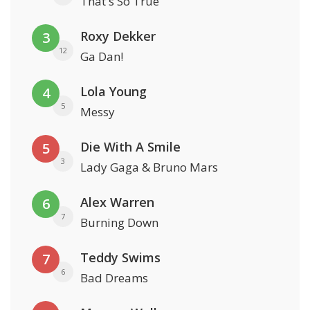
That's So True
Roxy Dekker
3
12
Ga Dan!
Lola Young
4
5
Messy
Die With A Smile
5
3
Lady Gaga & Bruno Mars
Alex Warren
6
7
Burning Down
Teddy Swims
7
6
Bad Dreams