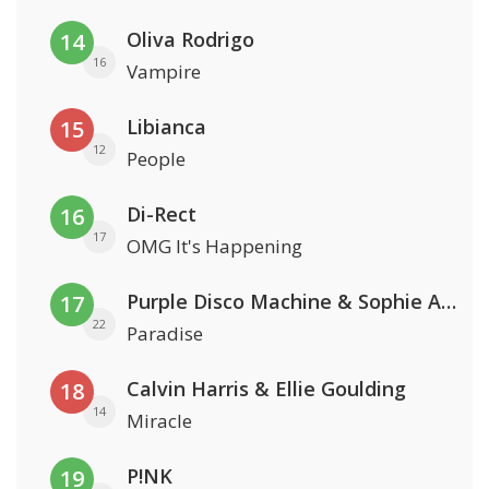
Oliva Rodrigo
14
16
Vampire
Libianca
15
12
People
Di-Rect
16
17
OMG It's Happening
Purple Disco Machine & Sophie And The Giants
17
22
Paradise
Calvin Harris & Ellie Goulding
18
14
Miracle
P!NK
19