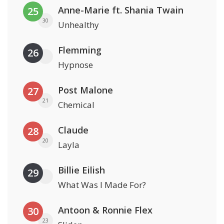
Anne-Marie ft. Shania Twain
25
30
Unhealthy
Flemming
26
Hypnose
Post Malone
27
21
Chemical
Claude
28
20
Layla
Billie Eilish
29
What Was I Made For?
Antoon & Ronnie Flex
30
23