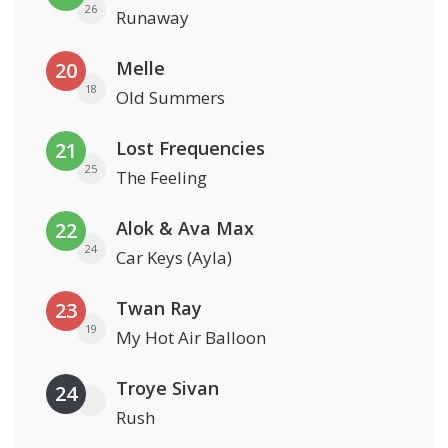
26
Runaway
Melle
20
18
Old Summers
Lost Frequencies
21
25
The Feeling
Alok & Ava Max
22
24
Car Keys (Ayla)
Twan Ray
23
19
My Hot Air Balloon
Troye Sivan
24
Rush