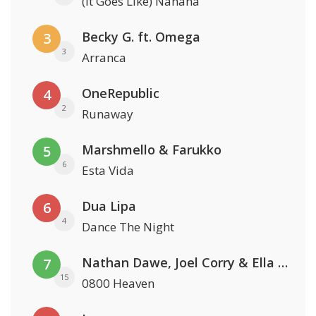
(It Goes Like) Nanana
Becky G. ft. Omega
3
3
Arranca
OneRepublic
4
2
Runaway
Marshmello & Farukko
5
6
Esta Vida
Dua Lipa
6
4
Dance The Night
Nathan Dawe, Joel Corry & Ella Henderson
7
15
0800 Heaven