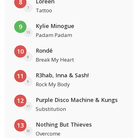
Loreen
8
7
Tattoo
Kylie Minogue
9
13
Padam Padam
Rondé
10
8
Break My Heart
R3hab, Inna & Sash!
11
9
Rock My Body
Purple Disco Machine & Kungs
12
11
Substitution
Nothing But Thieves
13
10
Overcome