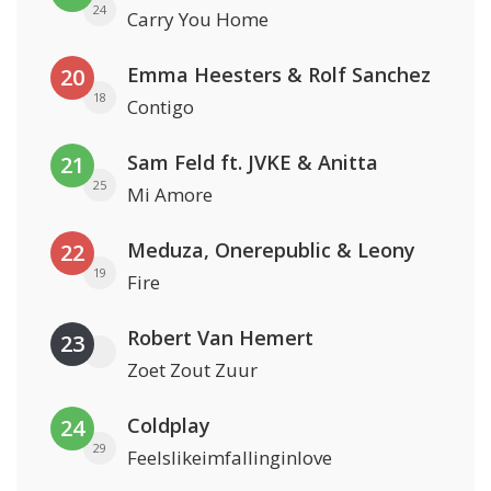
24
Carry You Home
Emma Heesters & Rolf Sanchez
20
18
Contigo
Sam Feld ft. JVKE & Anitta
21
25
Mi Amore
Meduza, Onerepublic & Leony
22
19
Fire
Robert Van Hemert
23
Zoet Zout Zuur
Coldplay
24
29
Feelslikeimfallinginlove