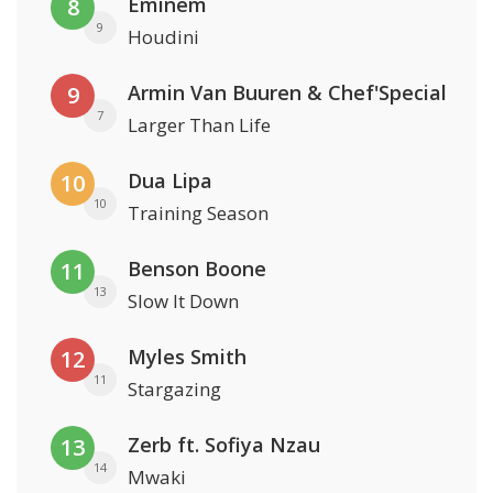
Eminem
8
9
Houdini
Armin Van Buuren & Chef'Special
9
7
Larger Than Life
Dua Lipa
10
10
Training Season
Benson Boone
11
13
Slow It Down
Myles Smith
12
11
Stargazing
Zerb ft. Sofiya Nzau
13
14
Mwaki