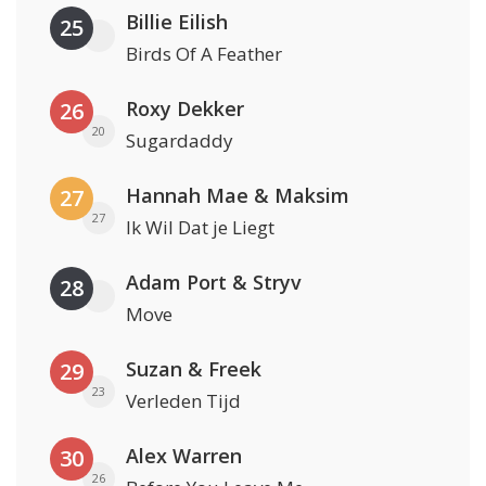
Billie Eilish
25
Birds Of A Feather
Roxy Dekker
26
20
Sugardaddy
Hannah Mae & Maksim
27
27
Ik Wil Dat je Liegt
Adam Port & Stryv
28
Move
Suzan & Freek
29
23
Verleden Tijd
Alex Warren
30
26