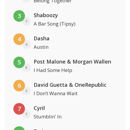
Belong Together
Shaboozy
3
5
A Bar Song (Tipsy)
Dasha
4
4
Austin
Post Malone & Morgan Wallen
5
8
I Had Some Help
David Guetta & OneRepublic
6
6
I Don’t Wanna Wait
Cyril
7
3
Stumblin' In