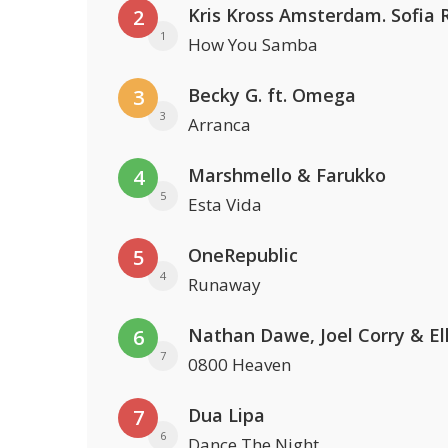
2
1
How You Samba
Becky G. ft. Omega
3
3
Arranca
Marshmello & Farukko
4
5
Esta Vida
OneRepublic
5
4
Runaway
6
7
0800 Heaven
Dua Lipa
7
6
Dance The Night