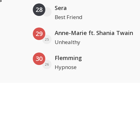
Sera
28
Best Friend
Anne-Marie ft. Shania Twain
29
25
Unhealthy
Flemming
30
26
Hypnose