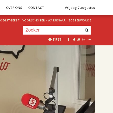
S
OVER ONS
CONTACT
Vrijdag 7 augustus
OEGSTGEEST
·
VOORSCHOTEN
·
WASSENAAR
·
ZOETERWOUDE
TIPS?!
·
Je luistert nu naar
uur 1 van 2
«
Vorig uur
Volgend uur
»
18.00