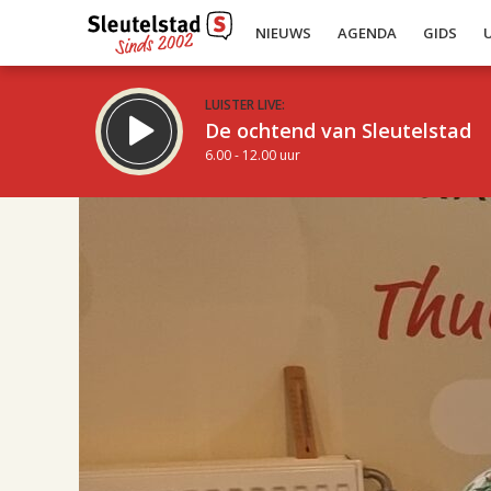
NIEUWS
AGENDA
GIDS
LUISTER LIVE:
De ochtend van Sleutelstad
6.00 - 12.00 uur
17.00
Inklappen