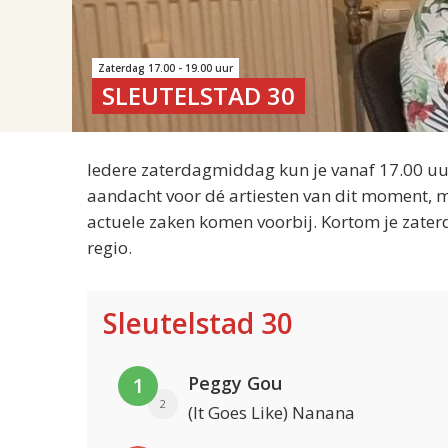
Zaterdag 17.00 - 19.00 uur
SLEUTELSTAD 30
Iedere zaterdagmiddag kun je vanaf 17.00 uur
aandacht voor dé artiesten van dit moment, m
actuele zaken komen voorbij. Kortom je zater
regio.
Sleutelstad 30
Peggy Gou
1
2
(It Goes Like) Nanana