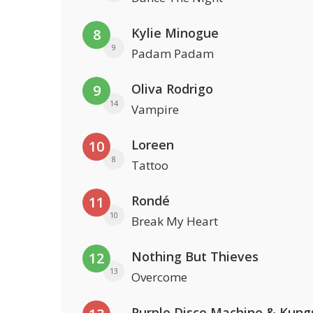
Kylie Minogue
8
9
Padam Padam
Oliva Rodrigo
9
14
Vampire
Loreen
10
8
Tattoo
Rondé
11
10
Break My Heart
Nothing But Thieves
12
13
Overcome
Purple Disco Machine & Kung