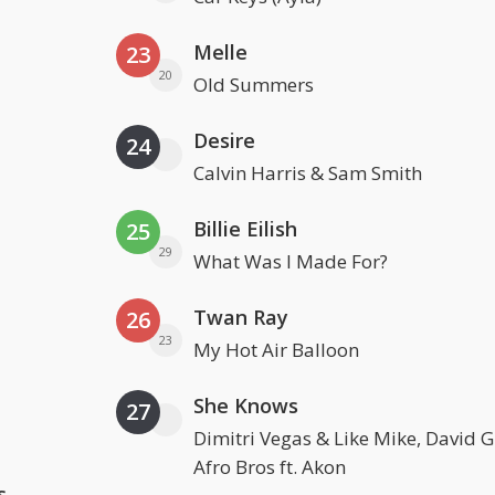
Melle
23
20
Old Summers
Desire
24
Calvin Harris & Sam Smith
Billie Eilish
25
29
What Was I Made For?
Twan Ray
26
23
My Hot Air Balloon
She Knows
27
Dimitri Vegas & Like Mike, David 
Afro Bros ft. Akon
s