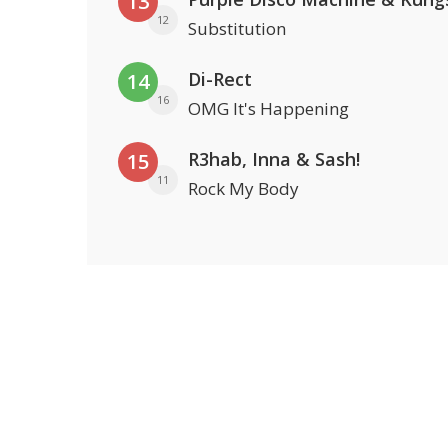
13
12
Substitution
Di-Rect
14
16
OMG It's Happening
R3hab, Inna & Sash!
15
11
Rock My Body