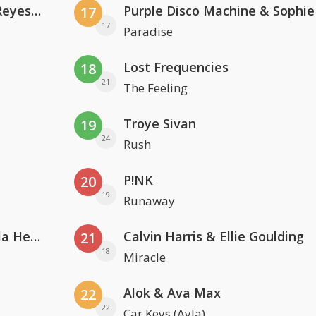
Kris Kross Amsterdam. Sofia Reyes & Tinie Tempah
17
17
Paradise
Lost Frequencies
18
21
The Feeling
Troye Sivan
19
24
Rush
P!NK
20
19
Runaway
Nathan Dawe, Joel Corry & Ella Henderson
Calvin Harris & Ellie Goulding
21
18
Miracle
Alok & Ava Max
22
22
Car Keys (Ayla)